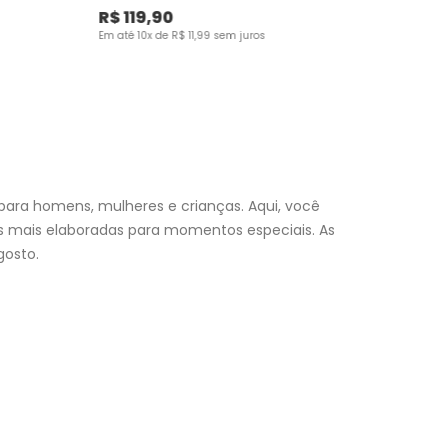
R$
119
,
90
Em até
10
x de
R$
11
,
99
sem juros
para homens, mulheres e crianças. Aqui, você
es mais elaboradas para momentos especiais. As
osto.
nfantil
e encontre a roupa perfeita para valorizar seu
a momento. Aproveite nossas promoções, fretes e
 (exceto feriados), a entrega é realizada no próximo