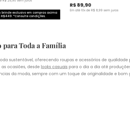
de
R$
25
,
90
sem juros
R$
89
,
90
Em até
10
x de
R$
8
,
99
sem juros
brinde exclusivo em compras acima
 R$449. *Consulte condições.
o para Toda a Família
da sustentável, oferecendo roupas e acessórios de qualidade 
 as ocasiões, desde
looks casuais
para o dia a dia até produçõ
cias da moda, sempre com um toque de originalidade e bom g
nheça as coleções de
roupas masculinas
,
femininas
,
plus size
e
i
presentear quem você ama, a Malwee tem a opção ideal para cad
COMPRA
lo
: Nos pedidos aprovados até as 11hrs, de segunda a sexta-feira