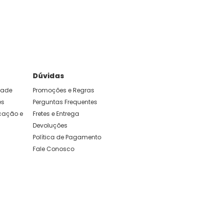
e foram feitas para durar. Confira os nossos
Dúvidas
idade
Promoções e Regras
es
Perguntas Frequentes
ação e 
Fretes e Entrega
Devoluções
Política de Pagamento
Fale Conosco