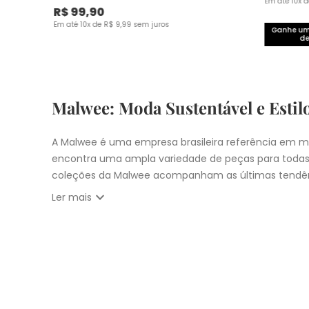
Em até
10
x 
R$
99
,
90
Em até
10
x de
R$
9
,
99
sem juros
Ganhe um 
de
Malwee: Moda Sustentável e Estil
A Malwee é uma empresa brasileira referência em mo
encontra uma ampla variedade de peças para todas
coleções da Malwee acompanham as últimas tendên
expand_more
Ler mais
Vista-se bem e faça a diferença com a Malwee. Co
estilo único. Seja para você, sua família ou para 
cupons:
10% OFF primeira compra com
CUPOM: PRIM
Nosso
Outlet
com
descontos até 50% OFF
Entrega Expressa para cidade de São Pau