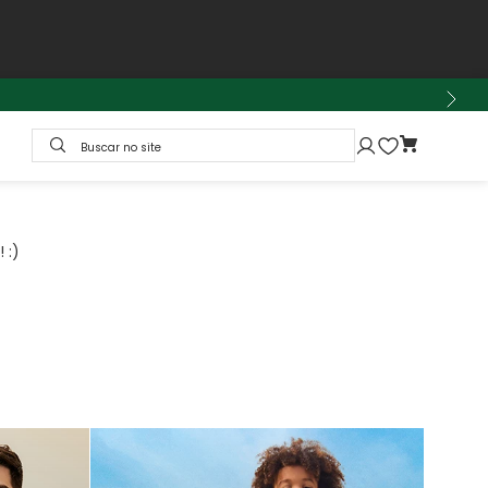
Buscar no site
 :)