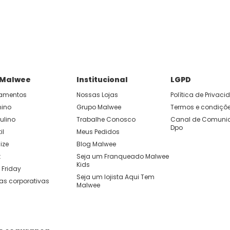
P e ganhe 15% OFF usando o cupom: APP15.
 você cria looks originais com combinações de cores e peças qu
 Malwee
Institucional
LGPD
amentos
Nossas Lojas
Política de Privac
nino
Grupo Malwee
Termos e condiçõ
ulino
Trabalhe Conosco
Canal de Comunic
Dpo
il
Meus Pedidos
ize
Blog Malwee
t
Seja um Franqueado Malwee 
Kids 
 Friday
Seja um lojista Aqui Tem 
as corporativas
Malwee