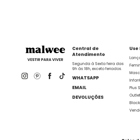
dia util!
APP MALWEE
: Faça sua 1ª compra no AP
Dos looks de trabalho ao momento de descanso, aqui
lançamentos e novidades com preços
Central de
Use
Atendimento
Lanç
Segunda à Sexta feira das
Femi
9h às 18h, exceto feriados.
Masc
WHATSAPP
Infant
EMAIL
Plus S
Outle
DEVOLUÇÕES
Black
Vend