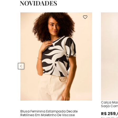
NOVIDADES
Calça Mas
Sarja Com
Blusa Feminina Estampada Decote
R$
259
,
Retilínea Em Moletinho De Viscose