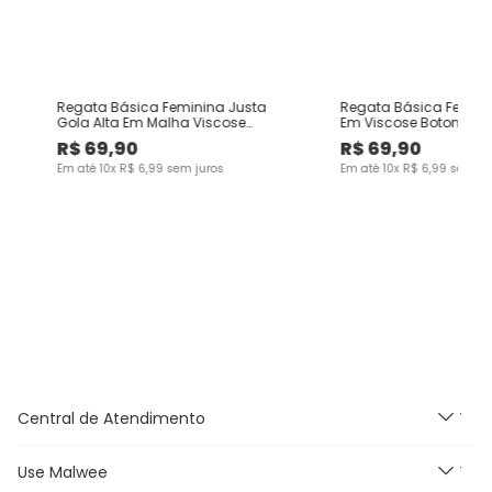
na
Regata Básica Feminina Justa
Regata Básica Femini
Gola Alta Em Malha Viscose
Em Viscose Botonê
Canelada
R$
69
,
90
R$
69
,
90
Em até
10
x
R$
6
,
99
sem juros
Em até
10
x
R$
6
,
99
sem ju
Central de Atendimento
Use Malwee
Segunda à Sexta feira das
9h às 18h, exceto feriados.