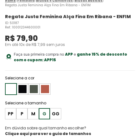
Feminino
Blusas e Camisetas
Blusas Básicas
Regata Justa Feminina Alça Fina Em Ribana - ENFIM
Regata Justa Feminina Alça Fina Em Ribana - ENFIM
ID
:
50187
Ref.
:
100012344600001
R$
79
,
90
Em até
10
x de
R$
7
,
99
sem juros
APP
ganhe 15% de desconto
Faça sua primeira compra no
e
com o cupom:
APP15
Selecione a cor
PP
P
M
G
GG
Em dúvida sobre qual tamanho escolher?