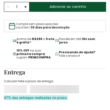
Adicionar ao carrinho
Compre sem preocupações:
você tem
30 dias para devolução
Acima de
R$299
o
frete
Parcele em até
10x sem
é grátis*
juros
10% OFF
na sua
Precisando de ajuda?
primeira compra
Fale conosco!
cupom
PRIMCOMPRA
Entrega
Calcular frete e prazo de entrega
97% das entregas realizadas no prazo.