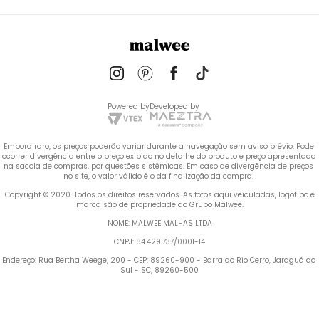
Powered by
Developed by
Embora raro, os preços poderão variar durante a navegação sem aviso prévio. Pode 
ocorrer divergência entre o preço exibido no detalhe do produto e preço apresentado 
na sacola de compras, por questões sistêmicas. Em caso de divergência de preços 
no site, o valor válido é o da finalização da compra. 
 Copyright © 2020. Todos os direitos reservados. As fotos aqui veiculadas, logotipo e 
marca são de propriedade do Grupo Malwee.
NOME: MALWEE MALHAS LTDA
CNPJ: 84.429.737/0001-14
Endereço: Rua Bertha Weege, 200 - CEP: 89260-900 - Barra do Rio Cerro, Jaraguá do 
Sul - SC, 89260-500
Termos mais buscados