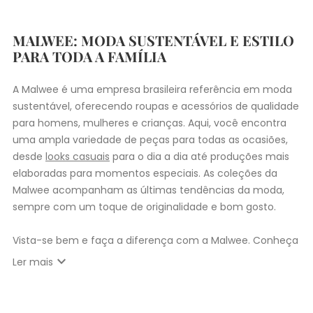
MALWEE: MODA SUSTENTÁVEL E ESTILO
PARA TODA A FAMÍLIA
A Malwee é uma empresa brasileira referência em moda
sustentável, oferecendo roupas e acessórios de qualidade
para homens, mulheres e crianças. Aqui, você encontra
uma ampla variedade de peças para todas as ocasiões,
desde
looks casuais
para o dia a dia até produções mais
elaboradas para momentos especiais. As coleções da
Malwee acompanham as últimas tendências da moda,
sempre com um toque de originalidade e bom gosto.
Vista-se bem e faça a diferença com a Malwee. Conheça
as coleções de
roupas masculinas
,
femininas
,
plus size
e
expand_more
Ler mais
infantil
e encontre a roupa perfeita para valorizar seu
estilo único. Seja para você, sua família ou para
presentear quem você ama, a Malwee tem a opção ideal