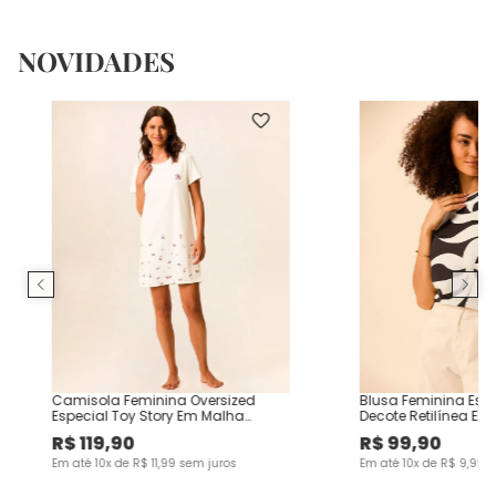
NOVIDADES
Camisola Feminina Oversized
Blusa Feminina Es
Especial Toy Story Em Malha
Decote Retilínea Em
Algodão
Viscose
R$
119
,
90
R$
99
,
90
Em até
10
x de
R$
11
,
99
sem juros
Em até
10
x de
R$
9
,
99
s