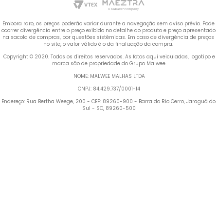
Embora raro, os preços poderão variar durante a navegação sem aviso prévio. Pode 
ocorrer divergência entre o preço exibido no detalhe do produto e preço apresentado 
na sacola de compras, por questões sistêmicas. Em caso de divergência de preços 
no site, o valor válido é o da finalização da compra. 
 Copyright © 2020. Todos os direitos reservados. As fotos aqui veiculadas, logotipo e 
marca são de propriedade do Grupo Malwee.
NOME: MALWEE MALHAS LTDA
CNPJ: 84.429.737/0001-14
Endereço: Rua Bertha Weege, 200 - CEP: 89260-900 - Barra do Rio Cerro, Jaraguá do 
Sul - SC, 89260-500
Termos mais buscados
TERMOS MAIS BUSCADOS
1
º
Blusa Feminina
1
º
blusa feminina
2
º
Vestido
2
º
vestido
3
º
Calça Feminina
4
º
Pijama Feminino
3
º
calça feminina
5
º
Camiseta Feminina
4
º
pijama feminino