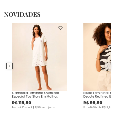
NOVIDADES
Camisola Feminina Oversized
Blusa Feminina Es
Especial Toy Story Em Malha
Decote Retilínea Em
Algodão
Viscose
R$
119
,
90
R$
99
,
90
Em até
10
x de
R$
11
,
99
sem juros
Em até
10
x de
R$
9
,
99
s