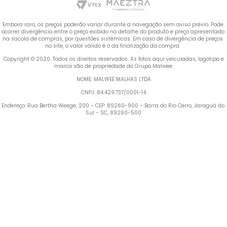
Embora raro, os preços poderão variar durante a navegação sem aviso prévio. Pode 
ocorrer divergência entre o preço exibido no detalhe do produto e preço apresentado 
na sacola de compras, por questões sistêmicas. Em caso de divergência de preços 
no site, o valor válido é o da finalização da compra. 
 Copyright © 2020. Todos os direitos reservados. As fotos aqui veiculadas, logotipo e 
marca são de propriedade do Grupo Malwee.
NOME: MALWEE MALHAS LTDA
CNPJ: 84.429.737/0001-14
Endereço: Rua Bertha Weege, 200 - CEP: 89260-900 - Barra do Rio Cerro, Jaraguá do 
Sul - SC, 89260-500
Termos mais buscados
TERMOS MAIS BUSCADOS
1
º
Blusa Feminina
1
º
blusa feminina
2
º
Vestido
2
º
vestido
3
º
Pijama Feminino
4
º
Calça Feminina
3
º
pijama feminino
5
º
Camiseta Feminina
4
º
calça feminina