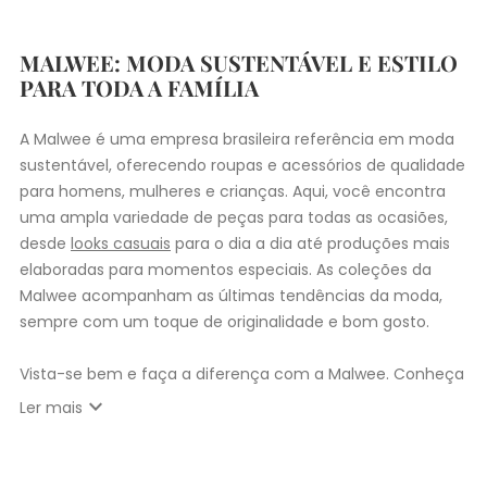
MALWEE: MODA SUSTENTÁVEL E ESTILO
PARA TODA A FAMÍLIA
A Malwee é uma empresa brasileira referência em moda
sustentável, oferecendo roupas e acessórios de qualidade
para homens, mulheres e crianças. Aqui, você encontra
uma ampla variedade de peças para todas as ocasiões,
desde
looks casuais
para o dia a dia até produções mais
elaboradas para momentos especiais. As coleções da
Malwee acompanham as últimas tendências da moda,
sempre com um toque de originalidade e bom gosto.
Vista-se bem e faça a diferença com a Malwee. Conheça
as coleções de
roupas masculinas
,
femininas
,
plus size
e
expand_more
Ler mais
infantil
e encontre a roupa perfeita para valorizar seu
estilo único. Seja para você, sua família ou para
presentear quem você ama, a Malwee tem a opção ideal