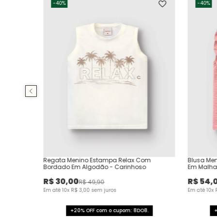
-
40%
-
40%
Regata Menino Estampa Relax Com
Blusa Me
Bordado Em Algodão - Carinhoso
Em Malha 
R$
30
,
00
R$
54
,
R$
49
,
90
Em até
10
x
R$
3
,
00
sem juros
Em até
10
x
+20% OFF com o cupom: 8DO8.