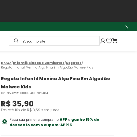
Buscar no site
Infantil
Blusas e Camisetas
Regatas
Regata Infantil Menina Alça Fina Em Algodão Malwee Kids
Regata Infantil Menina Alça Fina Em Algodão
Malwee Kids
ID
:
17153
Ref.
:
100001406702384
R$
35
,
90
Em até
10
x de
R$
3
,
59
sem juros
APP
ganhe 15% de
Faça sua primeira compra no
e
desconto com o cupom:
APP15