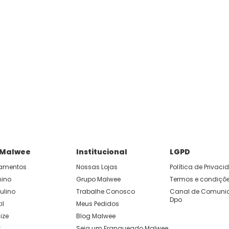
 Malwee
Institucional
LGPD
amentos
Nossas Lojas
Política de Privac
nino
Grupo Malwee
Termos e condiçõ
ulino
Trabalhe Conosco
Canal de Comunic
Dpo
il
Meus Pedidos
ize
Blog Malwee
t
Seja um Franqueado Malwee 