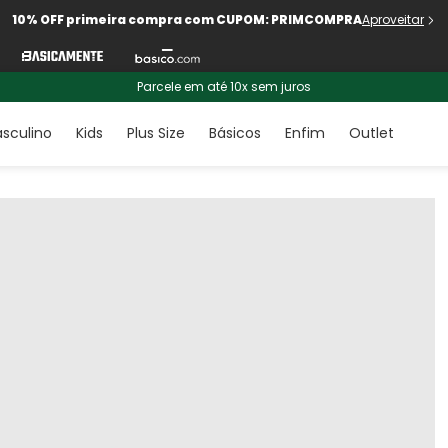
10% OFF primeira compra com CUPOM: PRIMCOMPRA
Aproveitar
Parcele em até 10x sem juros
sculino
Kids
Plus Size
Básicos
Enfim
Outlet