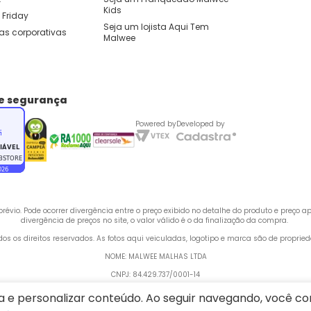
Kids 
 Friday
Seja um lojista Aqui Tem 
as corporativas
Malwee
de segurança
Powered by
Developed by
évio. Pode ocorrer divergência entre o preço exibido no detalhe do produto e preço 
divergência de preços no site, o valor válido é o da finalização da compra. 
odos os direitos reservados. As fotos aqui veiculadas, logotipo e marca são de propri
NOME: MALWEE MALHAS LTDA
CNPJ: 84.429.737/0001-14
 Rua Bertha Weege, 200 - CEP: 89260-900 - Barra do Rio Cerro, Jaraguá do Sul - SC,
ia e personalizar conteúdo. Ao seguir navegando, você 