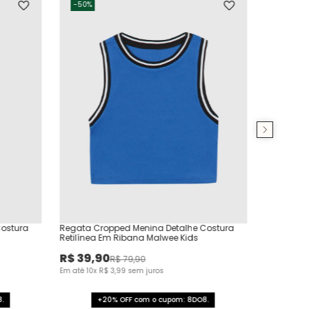
-
50%
Costura
Regata Cropped Menina Detalhe Costura
Retilínea Em Ribana Malwee Kids
R$
39
,
90
R$
79
,
90
Em até
10
x
R$
3
,
99
sem juros
.
+20% OFF com o cupom: 8DO8.