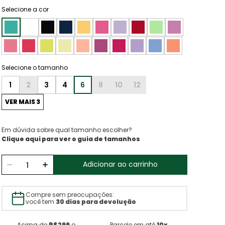
Selecione a cor
1
2
3
4
6
8
10
12
VER MAIS 3
Em dúvida sobre qual tamanho escolher?
Clique aqui para ver o guia de tamanhos
Adicionar ao carrinho
Compre sem preocupações:
você tem
30 dias para devolução
Acima de
R$299
o
Parcele em até
10x