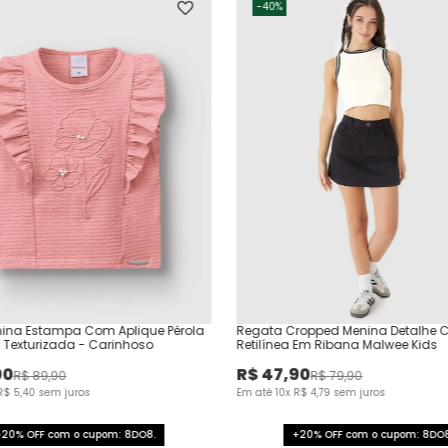
-
40%
nina Estampa Com Aplique Pérola
Regata Cropped Menina Detalhe 
Texturizada - Carinhoso
Retilínea Em Ribana Malwee Kids
00
R$
47
,
90
R$
89
,
90
R$
79
,
90
R$
5
,
40
sem juros
Em até
10
x
R$
4
,
79
sem juros
+20% OFF com o cupom: 8DO8.
+20% OFF com o cupom: 8DO8