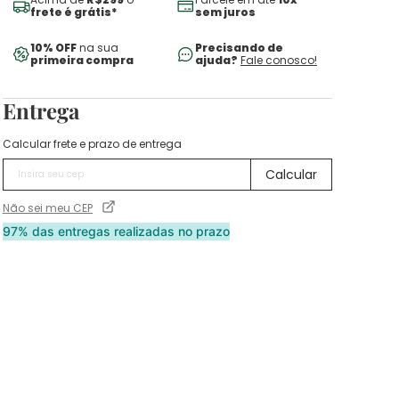
frete é grátis*
sem juros
10% OFF
na sua
Precisando de
primeira compra
ajuda?
Fale conosco!
Entrega
Calcular frete e prazo de entrega
Não sei meu CEP
97% das entregas realizadas no prazo