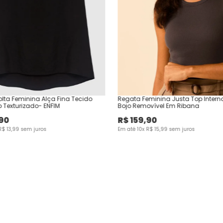
lta Feminina Alça Fina Tecido
Regata Feminina Justa Top Inter
 Texturizado- ENFIM
Bojo Removível Em Ribana
90
R$
159
,
90
R$
13
,
99
sem juros
Em até
10
x
R$
15
,
99
sem juros