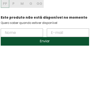
PP
P
M
G
GG
Este produto não está disponível no momento
Quero saber quando estiver disponível
Enviar