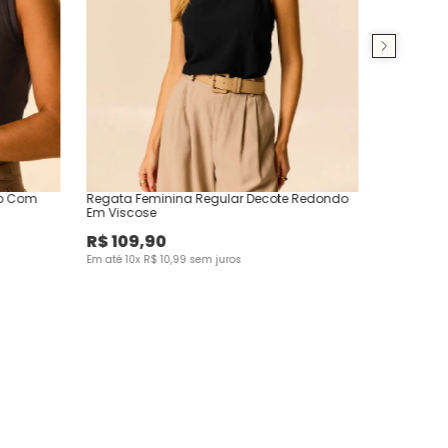
no Com
Regata Feminina Regular Decote Redondo
Em Viscose
R$
109
,
90
Em até
10
x
R$
10
,
99
sem juros