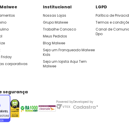
 Malwee
Institucional
LGPD
amentos
Nossas Lojas
Política de Privac
nino
Grupo Malwee
Termos e condiçõ
ulino
Trabalhe Conosco
Canal de Comunic
Dpo
il
Meus Pedidos
ize
Blog Malwee
t
Seja um Franqueado Malwee 
Kids 
 Friday
Seja um lojista Aqui Tem 
as corporativas
Malwee
de segurança
Powered by
Developed by