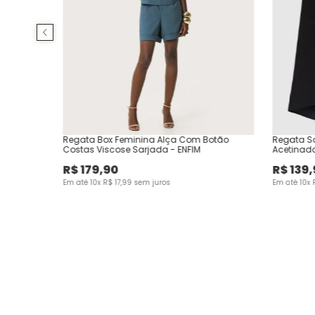
Regata Box Feminina Alça Com Botão
Regata So
Costas Viscose Sarjada - ENFIM
Acetinado
R$
179
,
90
R$
139
,
Em até
10
x
R$
17
,
99
sem juros
Em até
10
x