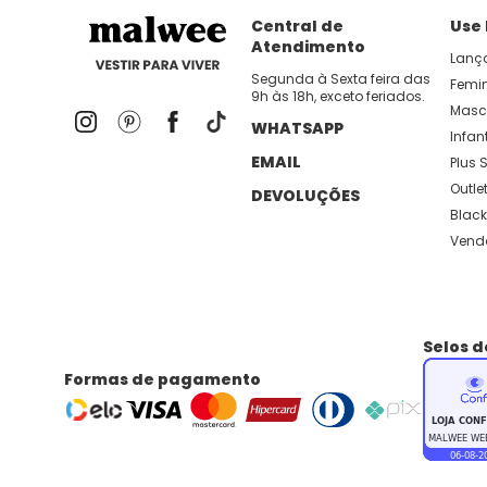
Central de
Use
Atendimento
Lanç
Segunda à Sexta feira das
Femi
9h às 18h, exceto feriados.
Masc
WHATSAPP
Infant
EMAIL
Plus S
Outle
DEVOLUÇÕES
Black
Vend
Selos 
Formas de pagamento