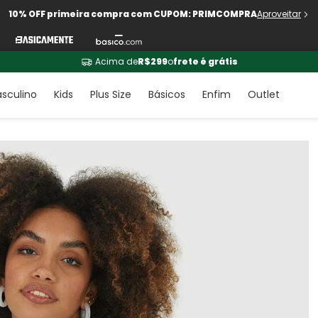
10% OFF primeira compra com CUPOM: PRIMCOMPRA
Aproveitar
Acima de
R$299
o
frete é grátis
sculino
Kids
Plus Size
Básicos
Enfim
Outlet