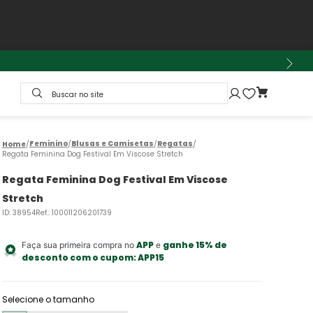
Buscar no site
Feminino
Blusas e Camisetas
Regatas
Regata Feminina Dog Festival Em Viscose Stretch
Regata Feminina Dog Festival Em Viscose
Stretch
ID
:
38954
Ref.
:
100011206201739
APP
ganhe 15% de
Faça sua primeira compra no
e
desconto com o cupom:
APP15