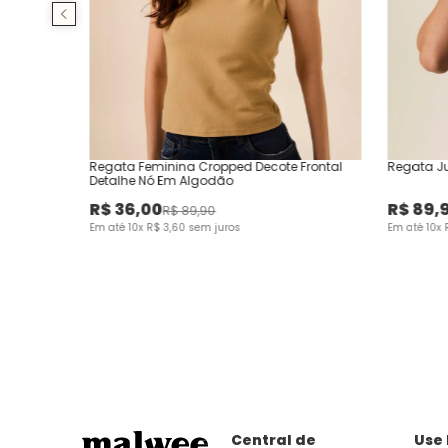
Regata Feminina Cropped Decote Frontal
Regata Ju
Detalhe Nó Em Algodão
R$
36
,
00
R$
89
,
R$
89
,
90
Em até
10
x
R$
3
,
60
sem juros
Em até
10
x
Central de
Use