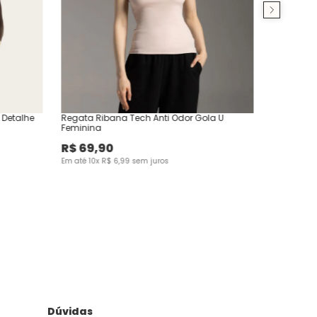
 Detalhe
Regata Ribana Tech Anti Odor Gola U
Feminina
R$
69
,
90
Em até
10
x
R$
6
,
99
sem juros
Dúvidas