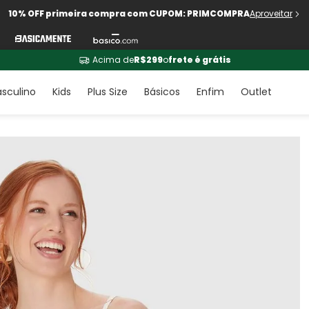
10% OFF primeira compra com CUPOM: PRIMCOMPRA
Aproveitar
Acima de
R$299
o
frete é grátis
sculino
Kids
Plus Size
Básicos
Enfim
Outlet