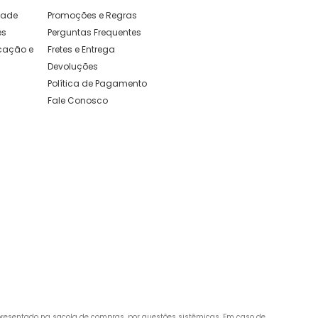
idade
Promoções e Regras
es
Perguntas Frequentes
ação e 
Fretes e Entrega
Devoluções
Política de Pagamento
Fale Conosco
apresentado na sacola de compras, por questões sistêmicas. Em caso de 