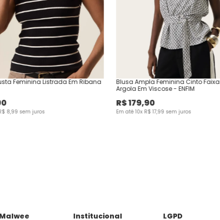
sta Feminina Listrada Em Ribana
Blusa Ampla Feminina Cinto Faixa
Argola Em Viscose - ENFIM
90
R$
179
,
90
R$
8
,
99
sem juros
Em até
10
x
R$
17
,
99
sem juros
 Malwee
Institucional
LGPD