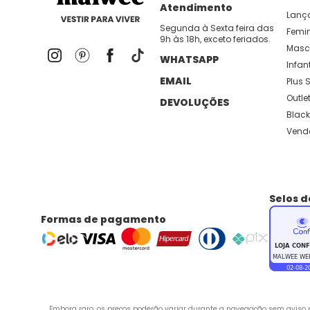
Atendimento
Lanç
Segunda à Sexta feira das
Femi
9h às 18h, exceto feriados.
Masc
WHATSAPP
Infant
EMAIL
Plus S
Outle
DEVOLUÇÕES
Black
Vend
Selos 
Formas de pagamento
Embora raro, os preços poderão variar durante a navegação sem aviso pr