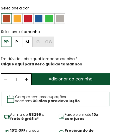
Selecione a cor
PP
P
M
G
GG
Em dúvida sobre qual tamanho escolher?
Clique aqui para ver o guia de tamanhos
Adicionar ao carrinho
Compre sem preocupações:
você tem
30 dias para devolução
Acima de
R$299
o
Parcele em até
10x
frete é grátis*
sem juros
10% OFF
na sua
Precisando de