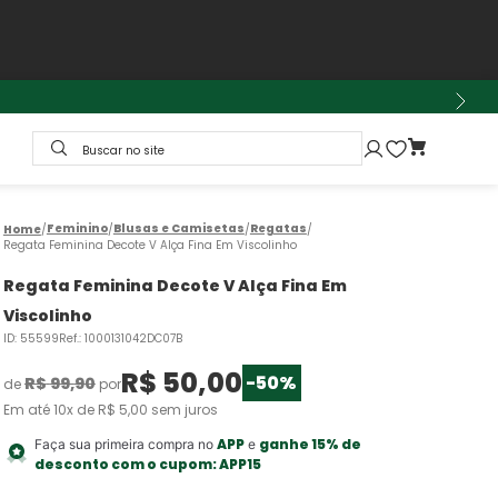
Buscar no site
Feminino
Blusas e Camisetas
Regatas
Regata Feminina Decote V Alça Fina Em Viscolinho
Regata Feminina Decote V Alça Fina Em
Viscolinho
ID
:
55599
Ref.
:
1000131042DC07B
R$
50
,
00
-
50%
R$
99
,
90
de
por
Em até
10
x de
R$
5
,
00
sem juros
APP
ganhe 15% de
Faça sua primeira compra no
e
desconto com o cupom:
APP15