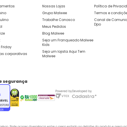
amentos
Nossas Lojas
Política de Privac
nino
Grupo Malwee
Termos e condiçõ
ulino
Trabalhe Conosco
Canal de Comunic
Dpo
il
Meus Pedidos
ize
Blog Malwee
t
Seja um Franqueado Malwee 
Kids 
 Friday
Seja um lojista Aqui Tem 
as corporativas
Malwee
de segurança
Powered by
Developed by
évio. Pode ocorrer divergência entre o preço exibido no detalhe do produto e preço 