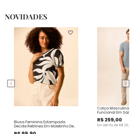
NOVIDADES
Calça Masculina Ch
Funcional Em Sarja
R$
259
,
00
Blusa Feminina Estampada
Em até
10
x de
R$
25
,
90
Decote Retilínea Em Moletinho De
Viscose
R$
99
,
90