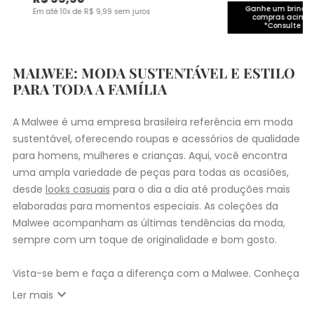
Ganhe um brinde 
Em até
10
x de
R$
9
,
99
sem juros
compras acima 
*Consulte co
MALWEE: MODA SUSTENTÁVEL E ESTILO
PARA TODA A FAMÍLIA
A Malwee é uma empresa brasileira referência em moda
sustentável, oferecendo roupas e acessórios de qualidade
para homens, mulheres e crianças. Aqui, você encontra
uma ampla variedade de peças para todas as ocasiões,
desde
looks casuais
para o dia a dia até produções mais
elaboradas para momentos especiais. As coleções da
Malwee acompanham as últimas tendências da moda,
sempre com um toque de originalidade e bom gosto.
Vista-se bem e faça a diferença com a Malwee. Conheça
as coleções de
roupas masculinas
,
femininas
,
plus size
e
expand_more
Ler mais
infantil
e encontre a roupa perfeita para valorizar seu