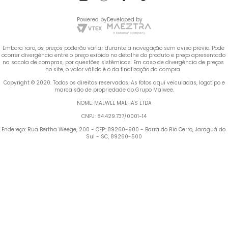
Powered by
Developed by
Embora raro, os preços poderão variar durante a navegação sem aviso prévio. Pode 
ocorrer divergência entre o preço exibido no detalhe do produto e preço apresentado 
na sacola de compras, por questões sistêmicas. Em caso de divergência de preços 
no site, o valor válido é o da finalização da compra. 
 Copyright © 2020. Todos os direitos reservados. As fotos aqui veiculadas, logotipo e 
marca são de propriedade do Grupo Malwee.
NOME: MALWEE MALHAS LTDA
CNPJ: 84.429.737/0001-14
Endereço: Rua Bertha Weege, 200 - CEP: 89260-900 - Barra do Rio Cerro, Jaraguá do 
Sul - SC, 89260-500
Termos mais buscados
TERMOS MAIS BUSCADOS
1
º
Blusa Feminina
1
º
blusa feminina
2
º
Vestido
2
º
vestido
3
º
Calça Feminina
4
º
Pijama Feminino
3
º
calça feminina