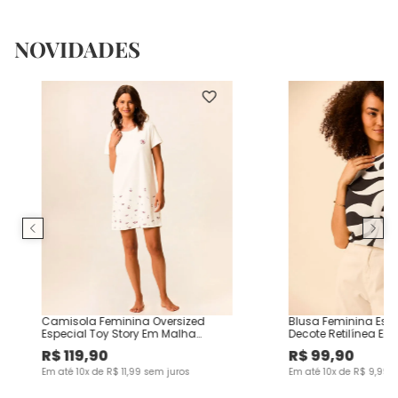
NOVIDADES
Camisola Feminina Oversized
Blusa Feminina Es
Especial Toy Story Em Malha
Decote Retilínea Em
Algodão
Viscose
R$
119
,
90
R$
99
,
90
Em até
10
x de
R$
11
,
99
sem juros
Em até
10
x de
R$
9
,
99
s