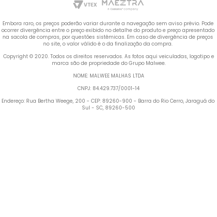
Embora raro, os preços poderão variar durante a navegação sem aviso prévio. Pode 
ocorrer divergência entre o preço exibido no detalhe do produto e preço apresentado 
na sacola de compras, por questões sistêmicas. Em caso de divergência de preços 
no site, o valor válido é o da finalização da compra. 
 Copyright © 2020. Todos os direitos reservados. As fotos aqui veiculadas, logotipo e 
marca são de propriedade do Grupo Malwee.
NOME: MALWEE MALHAS LTDA
CNPJ: 84.429.737/0001-14
Endereço: Rua Bertha Weege, 200 - CEP: 89260-900 - Barra do Rio Cerro, Jaraguá do 
Sul - SC, 89260-500
Termos mais buscados
TERMOS MAIS BUSCADOS
1
º
Blusa Feminina
1
º
blusa feminina
2
º
Vestido
2
º
vestido
3
º
Calça Feminina
4
º
Pijama Feminino
3
º
calça feminina
5
º
Camiseta Feminina
4
º
pijama feminino