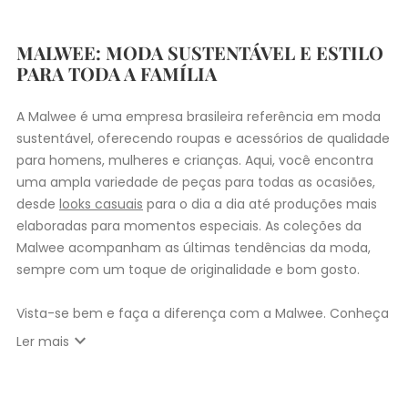
MALWEE: MODA SUSTENTÁVEL E ESTILO
PARA TODA A FAMÍLIA
A Malwee é uma empresa brasileira referência em moda
sustentável, oferecendo roupas e acessórios de qualidade
para homens, mulheres e crianças. Aqui, você encontra
uma ampla variedade de peças para todas as ocasiões,
desde
looks casuais
para o dia a dia até produções mais
elaboradas para momentos especiais. As coleções da
Malwee acompanham as últimas tendências da moda,
sempre com um toque de originalidade e bom gosto.
Vista-se bem e faça a diferença com a Malwee. Conheça
as coleções de
roupas masculinas
,
femininas
,
plus size
e
expand_more
Ler mais
infantil
e encontre a roupa perfeita para valorizar seu
estilo único. Seja para você, sua família ou para
presentear quem você ama, a Malwee tem a opção ideal