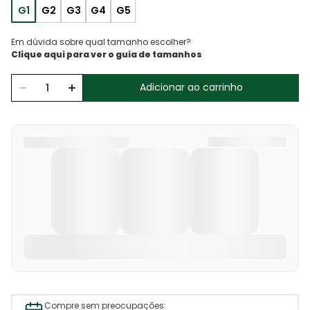
G1
G2
G3
G4
G5
Em dúvida sobre qual tamanho escolher?
Adicionar ao carrinho
Compre sem preocupações: