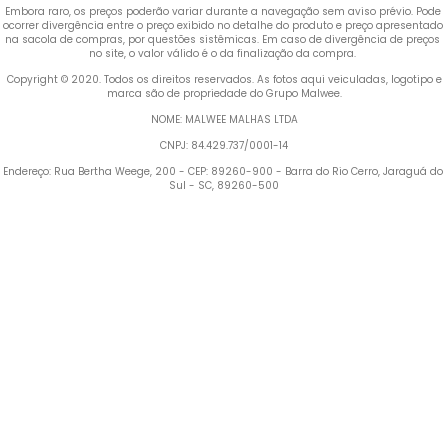
Embora raro, os preços poderão variar durante a navegação sem aviso prévio. Pode 
ocorrer divergência entre o preço exibido no detalhe do produto e preço apresentado 
na sacola de compras, por questões sistêmicas. Em caso de divergência de preços 
no site, o valor válido é o da finalização da compra. 
 Copyright © 2020. Todos os direitos reservados. As fotos aqui veiculadas, logotipo e 
marca são de propriedade do Grupo Malwee.
NOME: MALWEE MALHAS LTDA
CNPJ: 84.429.737/0001-14
Endereço: Rua Bertha Weege, 200 - CEP: 89260-900 - Barra do Rio Cerro, Jaraguá do 
Sul - SC, 89260-500
Termos mais buscados
1
º
Blusa Feminina
2
º
Vestido
3
º
Calça Feminina
4
º
Pijama Feminino
5
º
Camiseta Feminina
6
º
Moletom Feminino
7
º
Pijama