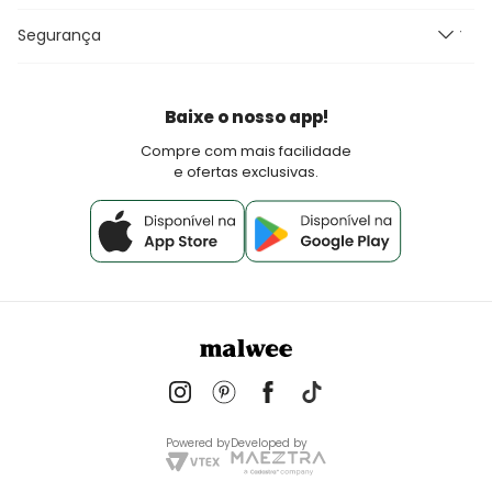
Blog Malwee
Perguntas Frequentes
Seja um Franqueado Malwee Kids
Segurança
Fretes e Entrega
Seja um lojista Aqui Tem Malwee
Devoluções
Política de Pagamento
Baixe o nosso app!
Fale Conosco
Compre com mais facilidade
e ofertas exclusivas.
Powered by
Developed by