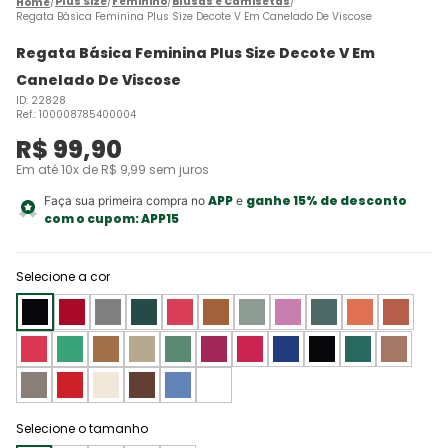
Plus Size
Feminino
Blusas e Camisetas
Regata Básica Feminina Plus Size Decote V Em Canelado De Viscose
Regata Básica Feminina Plus Size Decote V Em
Canelado De Viscose
ID
:
22828
Ref.
:
100008785400004
R$
99
,
90
Em até
10
x de
R$
9
,
99
sem juros
APP
ganhe 15% de desconto
Faça sua primeira compra no
e
com o cupom:
APP15
Selecione a cor