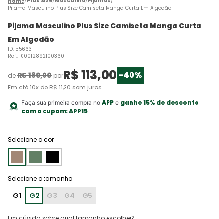
Plus Size
Masculino
Pijamas
Pijama Masculino Plus Size Camiseta Manga Curta Em Algodão
Pijama Masculino Plus Size Camiseta Manga Curta
Em Algodão
ID
:
55663
Ref.
:
100012892100360
R$
113
,
00
-
40%
R$
189
,
00
de
por
Em até
10
x de
R$
11
,
30
sem juros
APP
ganhe 15% de desconto
Faça sua primeira compra no
e
com o cupom:
APP15
Selecione a cor
G1
G2
G3
G4
G5
Em dúvida sobre qual tamanho escolher?