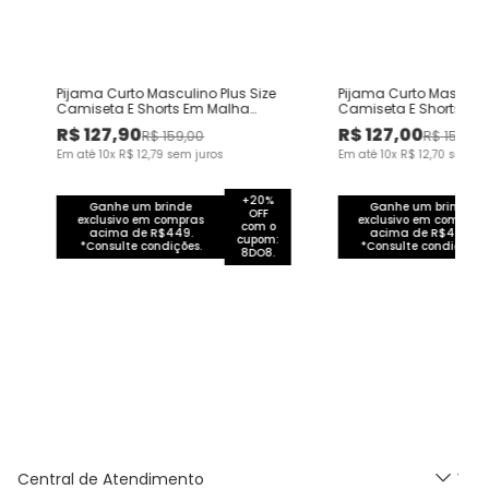
Pijama Curto Masculino Plus Size
Pijama Curto Masculino
Camiseta E Shorts Em Malha
Camiseta E Shorts Em
Algodão
Algodão
R$
127
,
90
R$
127
,
00
R$
159
,
00
R$
159
,
00
Em até
10
x
R$
12
,
79
sem juros
Em até
10
x
R$
12
,
70
sem ju
+20%
Ganhe um brinde
Ganhe um brinde
OFF
exclusivo em compras
exclusivo em compras
com o
acima de R$449.
acima de R$449.
cupom:
*Consulte condições.
*Consulte condições.
8DO8.
Central de Atendimento