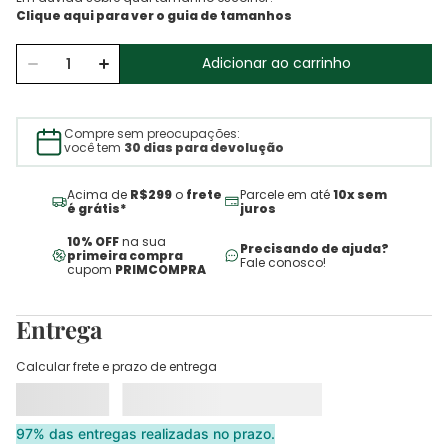
Adicionar ao carrinho
Compre sem preocupações:
você tem
30 dias para devolução
Acima de
R$299
o
frete
Parcele em até
10x sem
é grátis*
juros
10% OFF
na sua
Precisando de ajuda?
primeira compra
Fale conosco!
cupom
PRIMCOMPRA
Entrega
Calcular frete e prazo de entrega
97% das entregas realizadas no prazo.