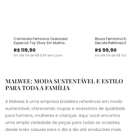
Camisola Feminina Oversized
Blusa Feminina Es
Especial Toy Story Em Malha
Decote Retilínea Em
Algodão
Viscose
R$
119
,
90
R$
99
,
90
Em até
10
x de
R$
11
,
99
sem juros
Em até
10
x de
R$
9
,
99
s
MALWEE: MODA SUSTENTÁVEL E ESTILO
PARA TODA A FAMÍLIA
A Malwee é uma empresa brasileira referência em moda
sustentável, oferecendo roupas e acessórios de qualidade
para homens, mulheres e crianças. Aqui, você encontra
uma ampla variedade de peças para todas as ocasiões,
desde
looks casuais
para o dia a dia até produções mais