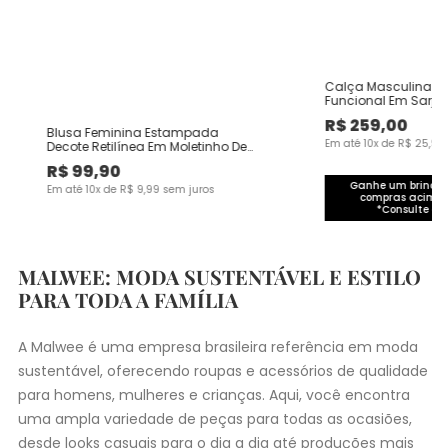
Calça Masculina Ch
Funcional Em Sarja
R$
259
,
00
Blusa Feminina Estampada
Em até
10
x de
R$
25
,
90
Decote Retilínea Em Moletinho De
Viscose
R$
99
,
90
Ganhe um brinde 
Em até
10
x de
R$
9
,
99
sem juros
compras acima 
*Consulte co
MALWEE: MODA SUSTENTÁVEL E ESTILO
PARA TODA A FAMÍLIA
A Malwee é uma empresa brasileira referência em moda
sustentável, oferecendo roupas e acessórios de qualidade
para homens, mulheres e crianças. Aqui, você encontra
uma ampla variedade de peças para todas as ocasiões,
desde
looks casuais
para o dia a dia até produções mais