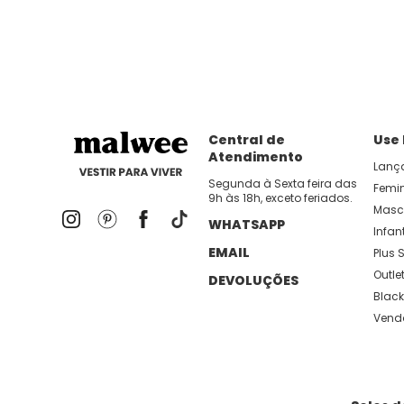
dia util!
APP MALWEE
: Faça sua 1ª compra no AP
Dos looks de trabalho ao momento de descanso, aqui
lançamentos e novidades com preços
Central de
Use
Atendimento
Lanç
Segunda à Sexta feira das
Femi
9h às 18h, exceto feriados.
Masc
WHATSAPP
Infant
EMAIL
Plus S
Outle
DEVOLUÇÕES
Black
Vend