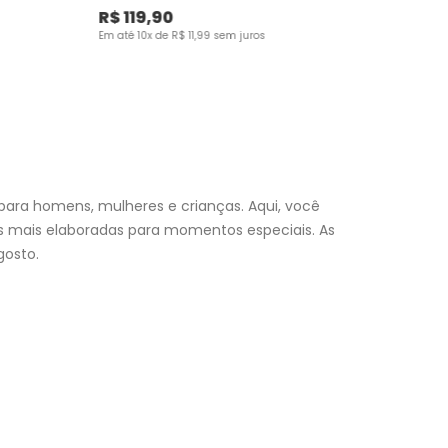
R$
119
,
90
Em até
10
x de
R$
11
,
99
sem juros
para homens, mulheres e crianças. Aqui, você
es mais elaboradas para momentos especiais. As
osto.
nfantil
e encontre a roupa perfeita para valorizar seu
a momento. Aproveite nossas promoções, fretes e
 (exceto feriados), a entrega é realizada no próximo