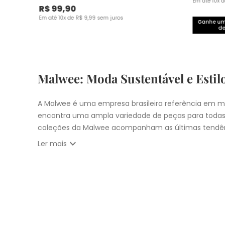
Em até
10
x 
R$
99
,
90
Em até
10
x de
R$
9
,
99
sem juros
Ganhe um 
de
Malwee: Moda Sustentável e Estil
A Malwee é uma empresa brasileira referência em mo
encontra uma ampla variedade de peças para todas
coleções da Malwee acompanham as últimas tendên
expand_more
Ler mais
Vista-se bem e faça a diferença com a Malwee. Co
estilo único. Seja para você, sua família ou para 
cupons:
10% OFF primeira compra com
CUPOM: PRIM
Nosso
Outlet
com
descontos até 50% OFF
Entrega Expressa para cidade de São Pau