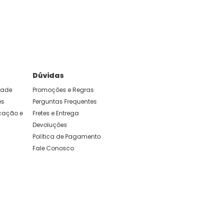
e foram feitas para durar. Confira os nossos
Dúvidas
idade
Promoções e Regras
es
Perguntas Frequentes
ação e 
Fretes e Entrega
Devoluções
Política de Pagamento
Fale Conosco