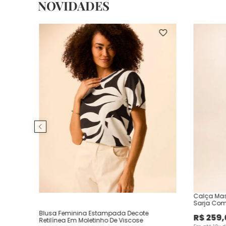
NOVIDADES
Calça Mas
Sarja Com
Blusa Feminina Estampada Decote
R$
259
,
Retilínea Em Moletinho De Viscose