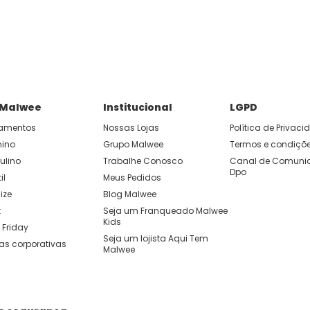
P e ganhe 15% OFF usando o cupom: APP15.
 você cria looks originais com combinações de cores e peças qu
 Malwee
Institucional
LGPD
amentos
Nossas Lojas
Política de Privac
nino
Grupo Malwee
Termos e condiçõ
ulino
Trabalhe Conosco
Canal de Comunic
Dpo
il
Meus Pedidos
ize
Blog Malwee
t
Seja um Franqueado Malwee 
Kids 
 Friday
Seja um lojista Aqui Tem 
as corporativas
Malwee