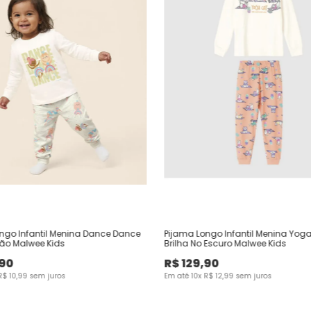
ngo Infantil Menina Dance Dance
Pijama Longo Infantil Menina Yog
ão Malwee Kids
Brilha No Escuro Malwee Kids
90
R$
129
,
90
R$
10
,
99
sem juros
Em até
10
x
R$
12
,
99
sem juros