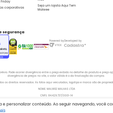
 Friday
Seja um lojista Aqui Tem 
as corporativas
Malwee
de segurança
Powered by
Developed by
évio. Pode ocorrer divergência entre o preço exibido no detalhe do produto e preço 
divergência de preços no site, o valor válido é o da finalização da compra. 
odos os direitos reservados. As fotos aqui veiculadas, logotipo e marca são de propri
NOME: MALWEE MALHAS LTDA
CNPJ: 84.429.737/0001-14
 Rua Bertha Weege, 200 - CEP: 89260-900 - Barra do Rio Cerro, Jaraguá do Sul - SC,
ia e personalizar conteúdo. Ao seguir navegando, você 
ais