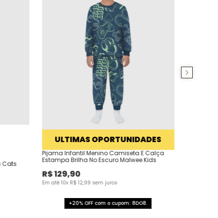
ULTIMAS OPORTUNIDADES
Pijama Infantil Menino Camiseta E Calça
Estampa Brilha No Escuro Malwee Kids
a Cats
R$
129
,
90
Em até
10
x
R$
12
,
99
sem juros
+20% OFF com o cupom: 8DO8.