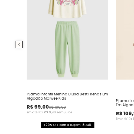
Pijama Infantil Menina Blusa Best Friends Em
Algodão Malwee Kids
Pijama Lo
Em Algod
R$
99
,
00
R$
109
,
90
Em até
10
x
R$
9
,
90
sem juros
R$
109
,
Em até
10
x
+20% OFF com o cupom: 8DO8.