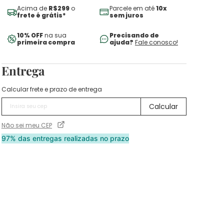
Acima de
R$299
o
Parcele em até
10x
frete é grátis*
sem juros
10% OFF
na sua
Precisando de
primeira compra
ajuda?
Fale conosco!
Entrega
Calcular frete e prazo de entrega
Não sei meu CEP
97% das entregas realizadas no prazo