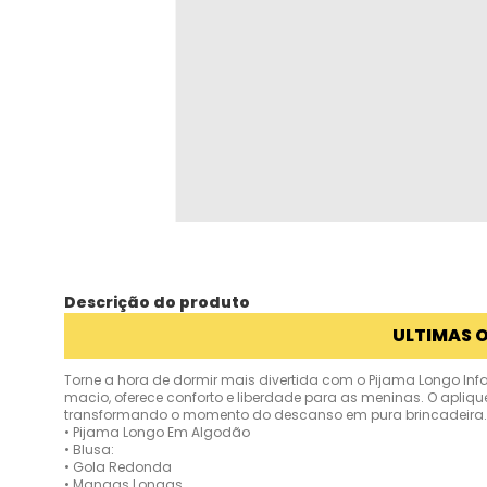
Descrição do produto
ULTIMAS 
Torne a hora de dormir mais divertida com o Pijama Longo Infa
macio, oferece conforto e liberdade para as meninas. O aplique
transformando o momento do descanso em pura brincadeira.
• Pijama Longo Em Algodão
• Blusa:
• Gola Redonda
• Mangas Longas