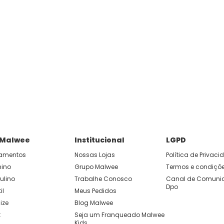
 Malwee
Institucional
LGPD
amentos
Nossas Lojas
Política de Privac
nino
Grupo Malwee
Termos e condiçõ
ulino
Trabalhe Conosco
Canal de Comunic
Dpo
il
Meus Pedidos
ize
Blog Malwee
t
Seja um Franqueado Malwee 
Kids 