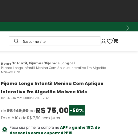
Buscar no site
Infantil
Pijamas
Pijamas Longos
Pijama Longo Infantil Menina Com Aplique Interativo Em Algodão
Malwee Kids
Pijama Longo Infantil Menina Com Aplique
Interativo Em Algodão Malwee Kids
ID
:
54594
Ref.
:
100012631002143
R$
75
,
00
-
50%
R$
149
,
90
de
por
Em até
10
x de
R$
7
,
50
sem juros
APP
ganhe 15% de
Faça sua primeira compra no
e
desconto com o cupom:
APP15