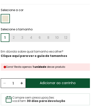
Selecione a cor
1
2
3
4
6
8
10
12
Em dúvida sobre qual tamanho escolher?
Clique aqui para ver o guia de tamanhos
Corra!
Resta
apenas
1
unidade
desse produto
Adicionar ao carrinho
Compre sem preocupações:
você tem
30 dias para devolução