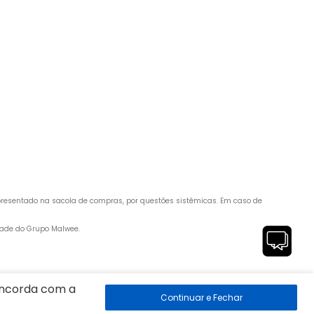
apresentado na sacola de compras, por questões sistêmicas. Em caso de 
edade do Grupo Malwee.
 89260-500
concorda com a