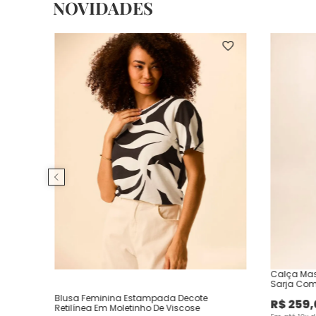
NOVIDADES
Calça Mas
Sarja Com
Blusa Feminina Estampada Decote
R$
259
,
Retilínea Em Moletinho De Viscose