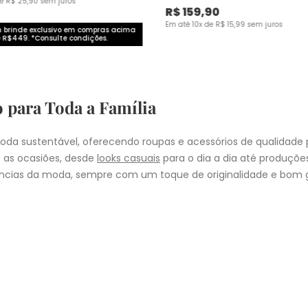
de
R$
25
,
90
sem juros
R$
159
,
90
Em até
10
x de
R$
15
,
99
sem juros
brinde exclusivo em compras acima
 R$449. *Consulte condições.
o para Toda a Família
da sustentável, oferecendo roupas e acessórios de qualidade 
 as ocasiões, desde
looks casuais
para o dia a dia até produçõ
cias da moda, sempre com um toque de originalidade e bom g
nheça as coleções de
roupas masculinas
,
femininas
,
plus size
e
i
presentear quem você ama, a Malwee tem a opção ideal para cad
COMPRA
lo
: Nos pedidos aprovados até as 11hrs, de segunda a sexta-feira