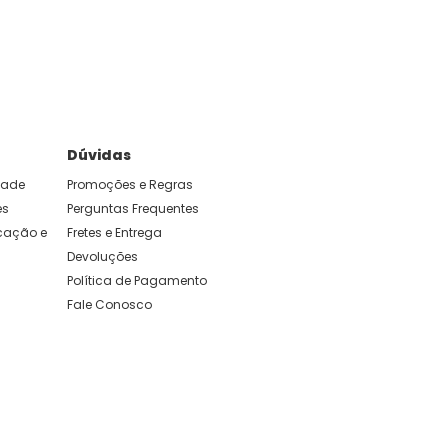
e foram feitas para durar. Confira os nossos
Dúvidas
idade
Promoções e Regras
es
Perguntas Frequentes
ação e 
Fretes e Entrega
Devoluções
Política de Pagamento
Fale Conosco