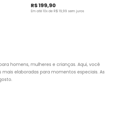
R$
199
,
90
Em até
10
x de
R$
19
,
99
sem juros
para homens, mulheres e crianças. Aqui, você
es mais elaboradas para momentos especiais. As
osto.
nfantil
e encontre a roupa perfeita para valorizar seu
a momento. Aproveite nossas promoções, fretes e
 (exceto feriados), a entrega é realizada no próximo