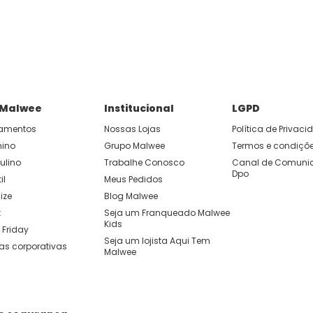
P e ganhe 15% OFF usando o cupom: APP15.
 você cria looks originais com combinações de cores e peças qu
 Malwee
Institucional
LGPD
amentos
Nossas Lojas
Política de Privac
nino
Grupo Malwee
Termos e condiçõ
ulino
Trabalhe Conosco
Canal de Comunic
Dpo
il
Meus Pedidos
ize
Blog Malwee
t
Seja um Franqueado Malwee 
Kids 
 Friday
Seja um lojista Aqui Tem 
as corporativas
Malwee