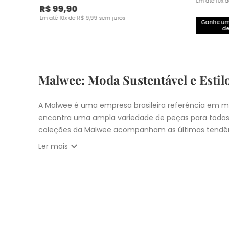
Em até
10
x 
R$
99
,
90
Em até
10
x de
R$
9
,
99
sem juros
Ganhe um 
de
Malwee: Moda Sustentável e Estil
A Malwee é uma empresa brasileira referência em mo
encontra uma ampla variedade de peças para todas
coleções da Malwee acompanham as últimas tendên
expand_more
Ler mais
Vista-se bem e faça a diferença com a Malwee. Co
estilo único. Seja para você, sua família ou para 
cupons:
10% OFF primeira compra com
CUPOM: PRIM
Nosso
Outlet
com
descontos até 50% OFF
Entrega Expressa para cidade de São Pau