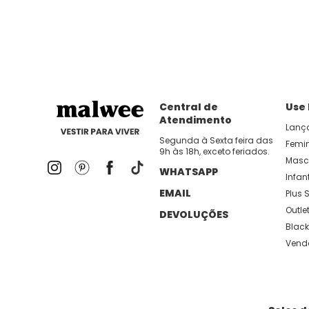
dia util!
APP MALWEE
: Faça sua 1ª compra no AP
Dos looks de trabalho ao momento de descanso, aqui
lançamentos e novidades com preços
Central de
Use
Atendimento
Lanç
Segunda à Sexta feira das
Femi
9h às 18h, exceto feriados.
Masc
WHATSAPP
Infant
EMAIL
Plus S
Outle
DEVOLUÇÕES
Black
Vend