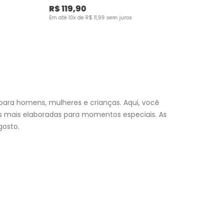
R$
119
,
90
Em até
10
x de
R$
11
,
99
sem juros
para homens, mulheres e crianças. Aqui, você
es mais elaboradas para momentos especiais. As
osto.
nfantil
e encontre a roupa perfeita para valorizar seu
a momento. Aproveite nossas promoções, fretes e
 (exceto feriados), a entrega é realizada no próximo