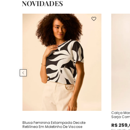
NOVIDADES
Calça Mas
Sarja Com
Blusa Feminina Estampada Decote
R$
259
,
Retilínea Em Moletinho De Viscose