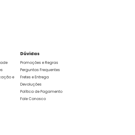
e foram feitas para durar. Confira os nossos
Dúvidas
idade
Promoções e Regras
es
Perguntas Frequentes
ação e 
Fretes e Entrega
Devoluções
Política de Pagamento
Fale Conosco