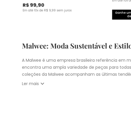
Em até
10
x 
R$
99
,
90
Em até
10
x de
R$
9
,
99
sem juros
Ganhe um 
de
Malwee: Moda Sustentável e Estil
A Malwee é uma empresa brasileira referência em mo
encontra uma ampla variedade de peças para todas
coleções da Malwee acompanham as últimas tendên
expand_more
Ler mais
Vista-se bem e faça a diferença com a Malwee. Co
estilo único. Seja para você, sua família ou para 
cupons:
10% OFF primeira compra com
CUPOM: PRIM
Nosso
Outlet
com
descontos até 50% OFF
Entrega Expressa para cidade de São Pau