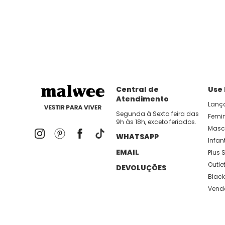
dia util!
APP MALWEE
: Faça sua 1ª compra no AP
Dos looks de trabalho ao momento de descanso, aqui
lançamentos e novidades com preços
Central de
Use
Atendimento
Lanç
Segunda à Sexta feira das
Femi
9h às 18h, exceto feriados.
Masc
WHATSAPP
Infant
EMAIL
Plus S
Outle
DEVOLUÇÕES
Black
Vend