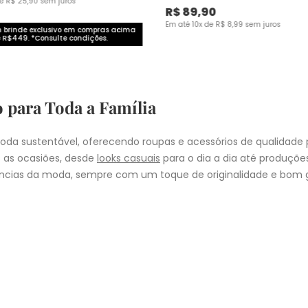
de
R$
25
,
90
sem juros
R$
89
,
90
Em até
10
x de
R$
8
,
99
sem juros
brinde exclusivo em compras acima
 R$449. *Consulte condições.
o para Toda a Família
da sustentável, oferecendo roupas e acessórios de qualidade 
 as ocasiões, desde
looks casuais
para o dia a dia até produçõ
cias da moda, sempre com um toque de originalidade e bom g
nheça as coleções de
roupas masculinas
,
femininas
,
plus size
e
i
presentear quem você ama, a Malwee tem a opção ideal para cad
COMPRA
lo
: Nos pedidos aprovados até as 11hrs, de segunda a sexta-feira