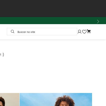
Buscar no site
 :)