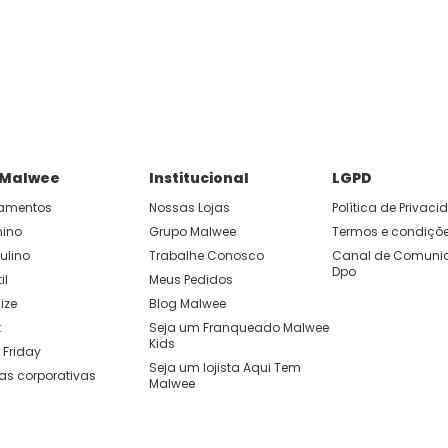
P e ganhe 15% OFF usando o cupom: APP15.
 você cria looks originais com combinações de cores e peças qu
 Malwee
Institucional
LGPD
amentos
Nossas Lojas
Política de Privac
nino
Grupo Malwee
Termos e condiçõ
ulino
Trabalhe Conosco
Canal de Comunic
Dpo
il
Meus Pedidos
ize
Blog Malwee
t
Seja um Franqueado Malwee 
Kids 
 Friday
Seja um lojista Aqui Tem 
as corporativas
Malwee