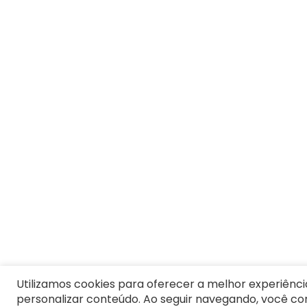
7
º
Pijama
8
º
Moletom Masculino
9
º
Jaqueta
10
º
Vestido Infantil
Utilizamos cookies para oferecer a melhor experiênci
personalizar conteúdo. Ao seguir navegando, você c