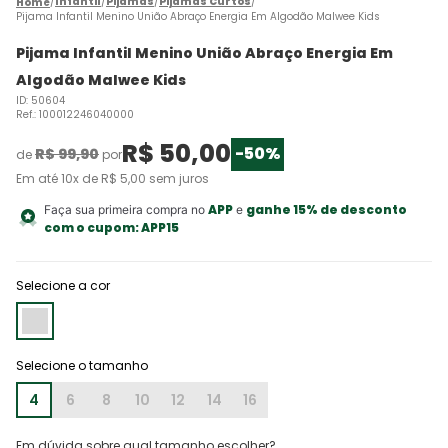
Infantil
Pijamas
Pijamas Curtos
Pijama Infantil Menino União Abraço Energia Em Algodão Malwee Kids
Pijama Infantil Menino União Abraço Energia Em
Algodão Malwee Kids
ID
:
50604
Ref.
:
100012246040000
R$
50
,
00
-
50%
R$
99
,
90
de
por
Em até
10
x de
R$
5
,
00
sem juros
APP
ganhe 15% de desconto
Faça sua primeira compra no
e
com o cupom:
APP15
Selecione a cor
4
6
8
10
12
14
16
Em dúvida sobre qual tamanho escolher?