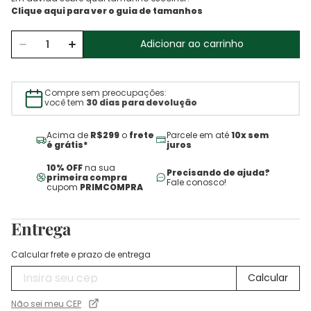
Adicionar ao carrinho
Compre sem preocupações:
você tem
30 dias para devolução
Acima de
R$299
o
frete
Parcele em até
10x sem
é grátis*
juros
10% OFF
na sua
Precisando de ajuda?
primeira compra
Fale conosco!
cupom
PRIMCOMPRA
Entrega
Calcular frete e prazo de entrega
Não sei meu CEP