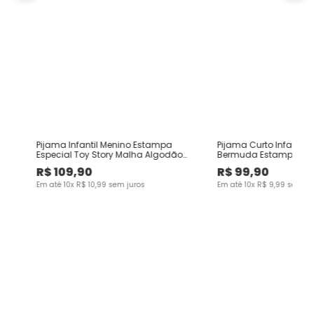
Pijama Infantil Menino Estampa
Pijama Curto Infantil 
Especial Toy Story Malha Algodão
Bermuda Estampa Bri
Malwee Kids
Escuro Malwee Kids
R$
109
,
90
R$
99
,
90
Em até
10
x
R$
10
,
99
sem juros
Em até
10
x
R$
9
,
99
sem ju