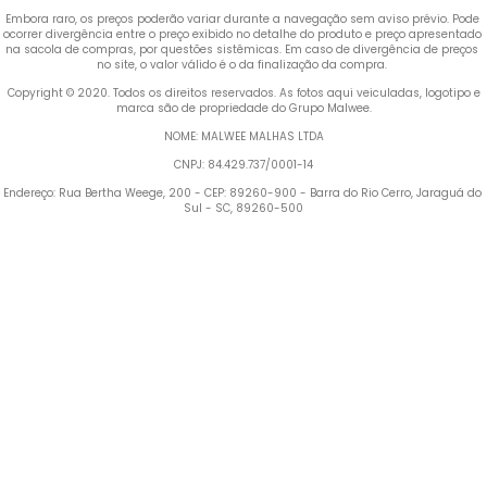
Embora raro, os preços poderão variar durante a navegação sem aviso prévio. Pode 
ocorrer divergência entre o preço exibido no detalhe do produto e preço apresentado 
na sacola de compras, por questões sistêmicas. Em caso de divergência de preços 
no site, o valor válido é o da finalização da compra. 
 Copyright © 2020. Todos os direitos reservados. As fotos aqui veiculadas, logotipo e 
marca são de propriedade do Grupo Malwee.
NOME: MALWEE MALHAS LTDA
CNPJ: 84.429.737/0001-14
Endereço: Rua Bertha Weege, 200 - CEP: 89260-900 - Barra do Rio Cerro, Jaraguá do 
Sul - SC, 89260-500
Termos mais buscados
1
º
Vestido
2
º
Blusa Feminina
3
º
Calça Feminina
4
º
Pijama Feminino
5
º
Camiseta Feminina
6
º
Moletom Feminino