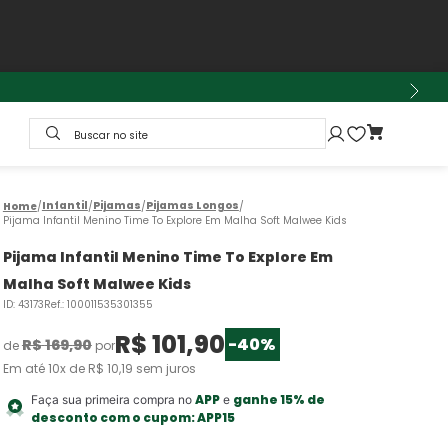
Buscar no site
Infantil
Pijamas
Pijamas Longos
Pijama Infantil Menino Time To Explore Em Malha Soft Malwee Kids
Pijama Infantil Menino Time To Explore Em
Malha Soft Malwee Kids
ID
:
43173
Ref.
:
100011535301355
R$
101
,
90
-
40%
R$
169
,
90
de
por
Em até
10
x de
R$
10
,
19
sem juros
APP
ganhe 15% de
Faça sua primeira compra no
e
desconto com o cupom:
APP15