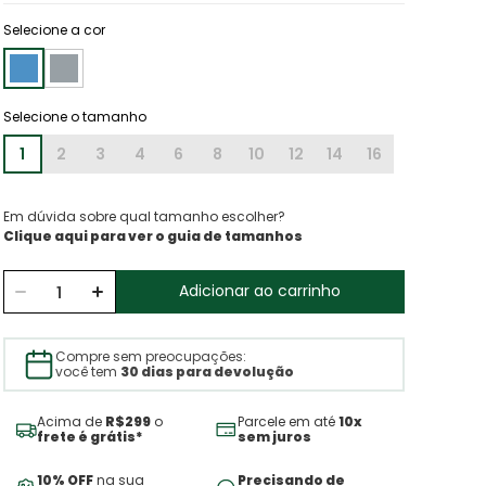
Selecione a cor
1
2
3
4
6
8
10
12
14
16
Em dúvida sobre qual tamanho escolher?
Clique aqui para ver o guia de tamanhos
Adicionar ao carrinho
Compre sem preocupações:
você tem
30 dias para devolução
Acima de
R$299
o
Parcele em até
10x
frete é grátis*
sem juros
10% OFF
na sua
Precisando de