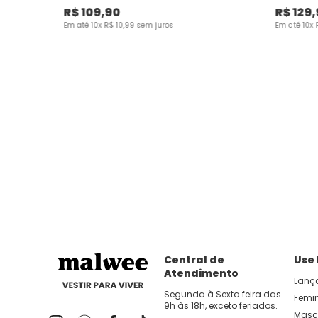
R$
109
,
90
R$
129
,
Em até
10
x
R$
10
,
99
sem juros
Em até
10
x
Central de
Use
Atendimento
Lanç
Segunda à Sexta feira das
Femi
9h às 18h, exceto feriados.
Masc