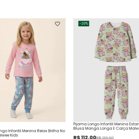
-
20%
Pijama Longo Infantil Menina Es
Blusa Manga Longa E Calça Malw
ngo Infantil Menina Relax Brilha No
lwee Kids
R$
112
,
00
R$
139
,
90