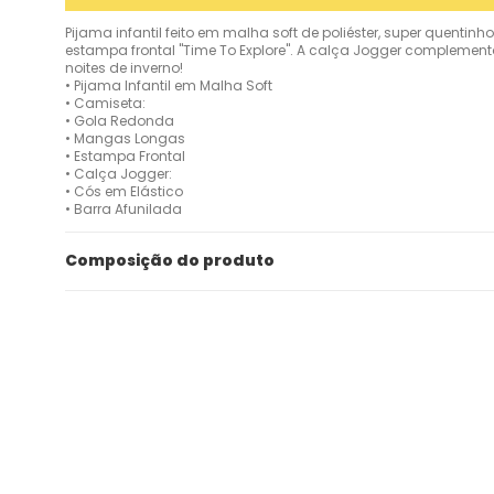
Pijama infantil feito em malha soft de poliéster, super quent
estampa frontal "Time To Explore". A calça Jogger complementa
noites de inverno!
• Pijama Infantil em Malha Soft
• Camiseta:
• Gola Redonda
• Mangas Longas
• Estampa Frontal
• Calça Jogger:
• Cós em Elástico
• Barra Afunilada
Composição do produto