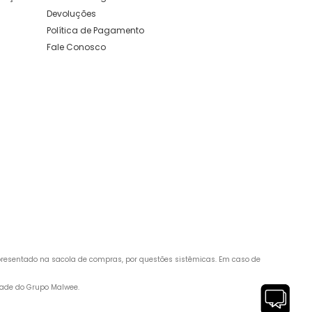
Devoluções
Política de Pagamento
Fale Conosco
apresentado na sacola de compras, por questões sistêmicas. Em caso de 
edade do Grupo Malwee.