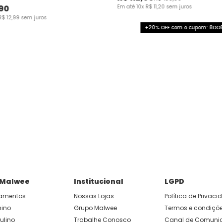
90
Em até
10
x
R$
11
,
20
sem juros
R$
12
,
99
sem juros
+20% OFF com o cupom: 8DO8
 Malwee
Institucional
LGPD
amentos
Nossas Lojas
Política de Privac
nino
Grupo Malwee
Termos e condiçõ
ulino
Trabalhe Conosco
Canal de Comunic