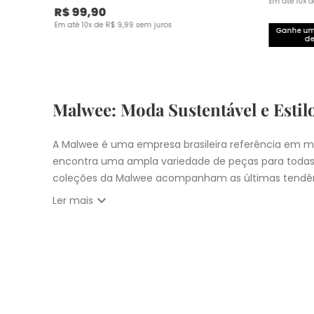
Em até
10
x 
R$
99
,
90
Em até
10
x de
R$
9
,
99
sem juros
Ganhe um 
de
Malwee: Moda Sustentável e Estil
A Malwee é uma empresa brasileira referência em mo
encontra uma ampla variedade de peças para todas
coleções da Malwee acompanham as últimas tendên
expand_more
Ler mais
Vista-se bem e faça a diferença com a Malwee. Co
estilo único. Seja para você, sua família ou para 
cupons:
10% OFF primeira compra com
CUPOM: PRIM
Nosso
Outlet
com
descontos até 50% OFF
Entrega Expressa para cidade de São Pau