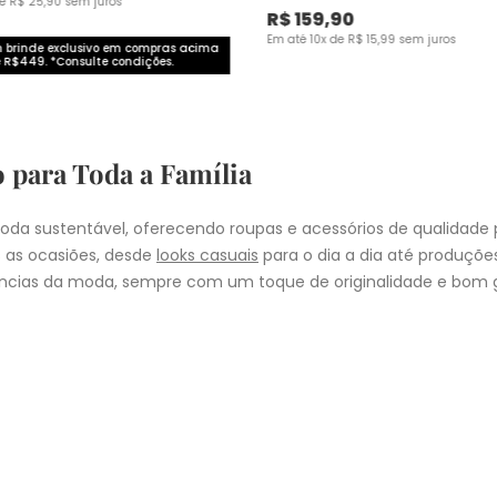
de
R$
25
,
90
sem juros
R$
159
,
90
Em até
10
x de
R$
15
,
99
sem juros
brinde exclusivo em compras acima
 R$449. *Consulte condições.
o para Toda a Família
da sustentável, oferecendo roupas e acessórios de qualidade 
 as ocasiões, desde
looks casuais
para o dia a dia até produçõ
cias da moda, sempre com um toque de originalidade e bom g
nheça as coleções de
roupas masculinas
,
femininas
,
plus size
e
i
presentear quem você ama, a Malwee tem a opção ideal para cad
COMPRA
lo
: Nos pedidos aprovados até as 11hrs, de segunda a sexta-feira