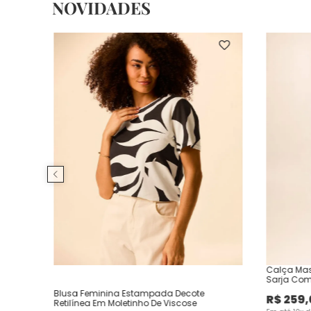
NOVIDADES
Calça Mas
Sarja Com
Blusa Feminina Estampada Decote
R$
259
,
Retilínea Em Moletinho De Viscose