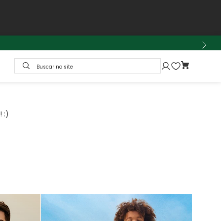
Buscar no site
 :)