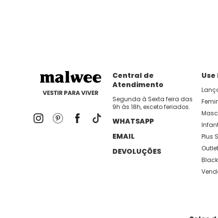
dia util!
APP MALWEE
: Faça sua 1ª compra no AP
Dos looks de trabalho ao momento de descanso, aqui
lançamentos e novidades com preços
Central de
Use
Atendimento
Lanç
Segunda à Sexta feira das
Femi
9h às 18h, exceto feriados.
Masc
WHATSAPP
Infant
EMAIL
Plus S
Outle
DEVOLUÇÕES
Black
Vend