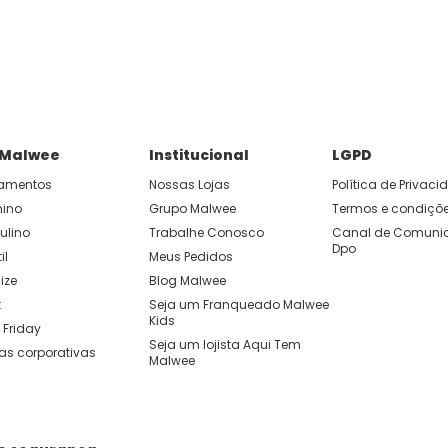
P e ganhe 15% OFF usando o cupom: APP15.
 você cria looks originais com combinações de cores e peças qu
 Malwee
Institucional
LGPD
amentos
Nossas Lojas
Política de Privac
nino
Grupo Malwee
Termos e condiçõ
ulino
Trabalhe Conosco
Canal de Comunic
Dpo
il
Meus Pedidos
ize
Blog Malwee
t
Seja um Franqueado Malwee 
Kids 
 Friday
Seja um lojista Aqui Tem 
as corporativas
Malwee