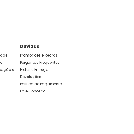
e foram feitas para durar. Confira os nossos
Dúvidas
idade
Promoções e Regras
es
Perguntas Frequentes
ação e 
Fretes e Entrega
Devoluções
Política de Pagamento
Fale Conosco