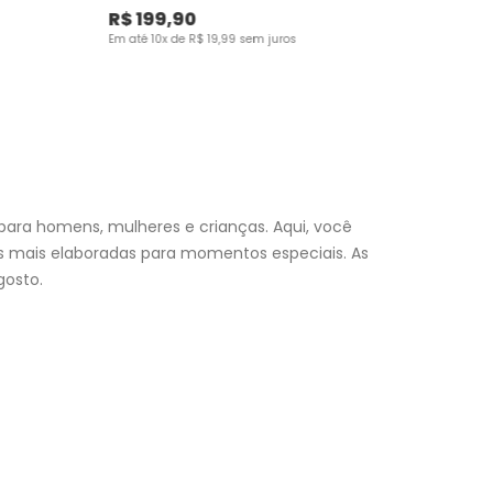
R$
199
,
90
Em até
10
x de
R$
19
,
99
sem juros
para homens, mulheres e crianças. Aqui, você
es mais elaboradas para momentos especiais. As
osto.
nfantil
e encontre a roupa perfeita para valorizar seu
a momento. Aproveite nossas promoções, fretes e
 (exceto feriados), a entrega é realizada no próximo