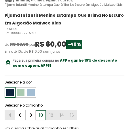
Infantil
Pijamas
Pijamas Curtos
Pijama Infantil Menino Estampa Que Brilha No Escuro Em Algodão Malwee Kids
Pijama Infantil Menino Estampa Que Brilha No Escuro
Em Algodão Malwee Kids
ID
:
61168
Ref.
:
1000131922DV81A
R$
60
,
00
-
40%
R$
99
,
90
de
por
Em até
10
x de
R$
6
,
00
sem juros
APP
ganhe 15% de desconto
Faça sua primeira compra no
e
com o cupom:
APP15
Selecione a cor
4
6
8
10
12
14
16
Em dúvida sobre qual tamanho escolher?