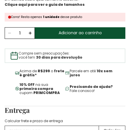
Corra!
Resta
apenas
1
unidade
desse produto
Adicionar ao carrinho
Compre sem preocupações:
você tem
30 dias para devolução
Acima de
R$299
o
frete
Parcele em até
10x sem
é grátis*
juros
10% OFF
na sua
Precisando de ajuda?
primeira compra
Fale conosco!
cupom
PRIMCOMPRA
Entrega
Calcular frete e prazo de entrega