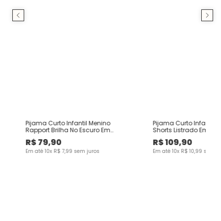
Pijama Curto Infantil Menino
Pijama Curto Infantil 
Rapport Brilha No Escuro Em
Shorts Listrado Em Al
Algodão Malwee Kids
Malwee Kids
R$
79
,
90
R$
109
,
90
Em até
10
x
R$
7
,
99
sem juros
Em até
10
x
R$
10
,
99
sem ju