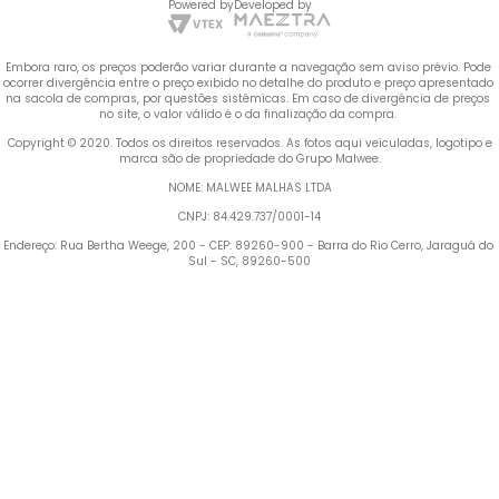
Powered by
Developed by
Embora raro, os preços poderão variar durante a navegação sem aviso prévio. Pode 
ocorrer divergência entre o preço exibido no detalhe do produto e preço apresentado 
na sacola de compras, por questões sistêmicas. Em caso de divergência de preços 
no site, o valor válido é o da finalização da compra. 
 Copyright © 2020. Todos os direitos reservados. As fotos aqui veiculadas, logotipo e 
marca são de propriedade do Grupo Malwee.
NOME: MALWEE MALHAS LTDA
CNPJ: 84.429.737/0001-14
Endereço: Rua Bertha Weege, 200 - CEP: 89260-900 - Barra do Rio Cerro, Jaraguá do 
Sul - SC, 89260-500
Termos mais buscados
1
º
Blusa Feminina
2
º
Vestido
3
º
Calça Feminina
4
º
Pijama Feminino
5
º
Camiseta Feminina