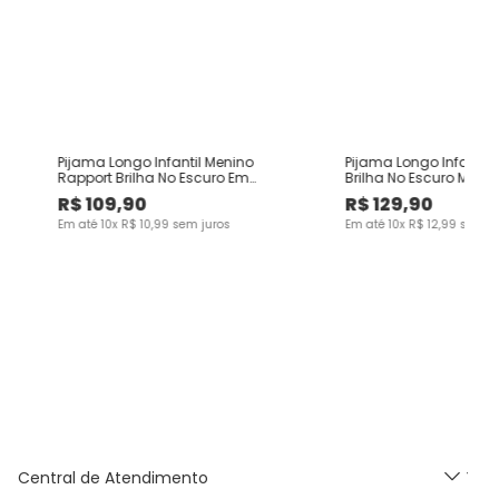
Pijama Longo Infantil Menino
Pijama Longo Infantil 
Rapport Brilha No Escuro Em
Brilha No Escuro Malwe
Algodão Malwee Kids
R$
109
,
90
R$
129
,
90
Em até
10
x
R$
10
,
99
sem juros
Em até
10
x
R$
12
,
99
sem ju
Central de Atendimento