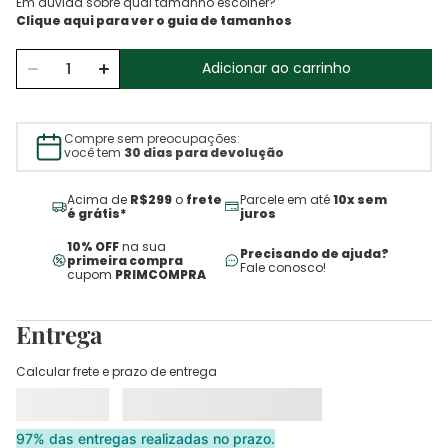
Em dúvida sobre qual tamanho escolher?
Adicionar ao carrinho
Compre sem preocupações:
você tem
30 dias para devolução
Acima de
R$299
o
frete
Parcele em até
10x sem
é grátis*
juros
10% OFF
na sua
Precisando de ajuda?
primeira compra
Fale conosco!
cupom
PRIMCOMPRA
Entrega
Calcular frete e prazo de entrega
97% das entregas realizadas no prazo.