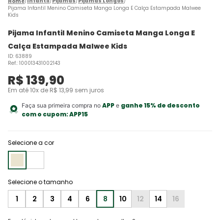
Infantil
Pijamas
Pijamas Longos
Pijama Infantil Menino Camiseta Manga Longa E Calça Estampada Malwee
Kids
Pijama Infantil Menino Camiseta Manga Longa E
Calça Estampada Malwee Kids
ID
:
63889
Ref.
:
100013431002143
R$
139
,
90
Em até
10
x de
R$
13
,
99
sem juros
APP
ganhe 15% de desconto
Faça sua primeira compra no
e
com o cupom:
APP15
Selecione a cor
1
2
3
4
6
8
10
12
14
16