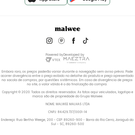
Powered by
Developed by
Embora raro, os preços poderão variar durante a navegação sem aviso prévio. Pode 
ocorrer divergência entre o preço exibido no detalhe do produto e preço apresentado 
na sacola de compras, por questões sistêmicas. Em caso de divergência de preços 
no site, o valor válido é o da finalização da compra. 
 Copyright © 2020. Todos os direitos reservados. As fotos aqui veiculadas, logotipo e 
marca são de propriedade do Grupo Malwee.
NOME: MALWEE MALHAS LTDA
CNPJ: 84.429.737/0001-14
Endereço: Rua Bertha Weege, 200 - CEP: 89260-900 - Barra do Rio Cerro, Jaraguá do 
Sul - SC, 89260-500