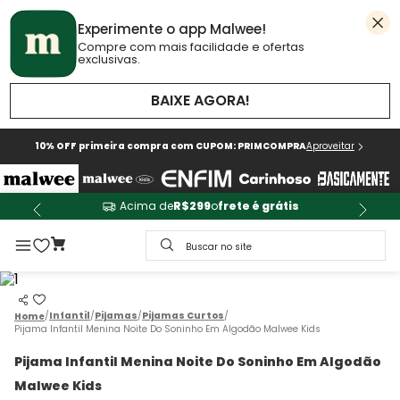
Experimente o app Malwee!
Compre com mais facilidade e ofertas
exclusivas.
BAIXE AGORA!
10% OFF primeira compra com CUPOM: PRIMCOMPRA
Aproveitar
Acima de
R$299
o
frete é grátis
Buscar no site
Infantil
Pijamas
Pijamas Curtos
Pijama Infantil Menina Noite Do Soninho Em Algodão Malwee Kids
Pijama Infantil Menina Noite Do Soninho Em Algodão
Malwee Kids