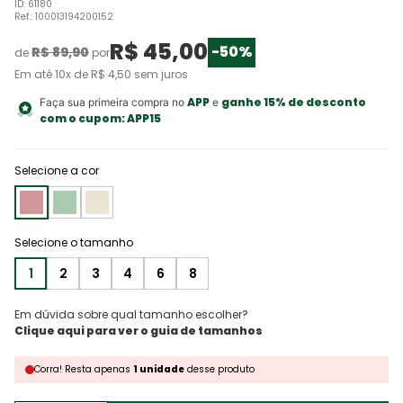
ID
:
61180
Ref.
:
100013194200152
R$
45
,
00
-
50%
R$
89
,
90
de
por
Em até
10
x de
R$
4
,
50
sem juros
APP
ganhe 15% de desconto
Faça sua primeira compra no
e
com o cupom:
APP15
Selecione a cor
1
2
3
4
6
8
Em dúvida sobre qual tamanho escolher?
Corra!
Resta
apenas
1
unidade
desse produto