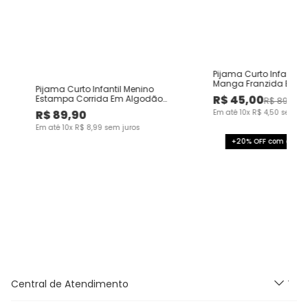
Pijama Curto Infantil 
Manga Franzida Em A
Pijama Curto Infantil Menino
Malwee Kids
R$
45
,
00
Estampa Corrida Em Algodão
R$
89
,
90
Malwee Kids
R$
89
,
90
Em até
10
x
R$
4
,
50
sem ju
Em até
10
x
R$
8
,
99
sem juros
+20% OFF com o cup
Central de Atendimento