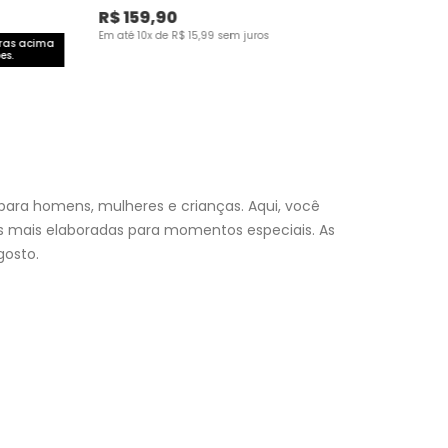
R$
159
,
90
Em até
10
x de
R$
15
,
99
sem juros
pras acima
es.
para homens, mulheres e crianças. Aqui, você
es mais elaboradas para momentos especiais. As
osto.
nfantil
e encontre a roupa perfeita para valorizar seu
a momento. Aproveite nossas promoções, fretes e
 (exceto feriados), a entrega é realizada no próximo