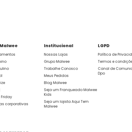
P e ganhe 15% OFF usando o cupom: APP15.
 você cria looks originais com combinações de cores e peças qu
 Malwee
Institucional
LGPD
amentos
Nossas Lojas
Política de Privac
nino
Grupo Malwee
Termos e condiçõ
ulino
Trabalhe Conosco
Canal de Comunic
Dpo
il
Meus Pedidos
ize
Blog Malwee
t
Seja um Franqueado Malwee 
Kids 
 Friday
Seja um lojista Aqui Tem 
as corporativas
Malwee