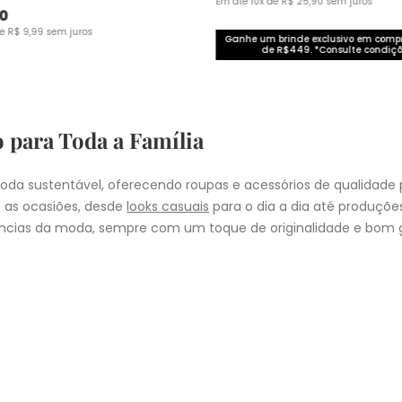
Em até
10
x de
R$
25
,
90
sem juros
0
de
R$
9
,
99
sem juros
Ganhe um brinde exclusivo em com
de R$449. *Consulte condiçõ
o para Toda a Família
da sustentável, oferecendo roupas e acessórios de qualidade 
 as ocasiões, desde
looks casuais
para o dia a dia até produçõ
cias da moda, sempre com um toque de originalidade e bom g
nheça as coleções de
roupas masculinas
,
femininas
,
plus size
e
i
presentear quem você ama, a Malwee tem a opção ideal para cad
COMPRA
lo
: Nos pedidos aprovados até as 11hrs, de segunda a sexta-feira