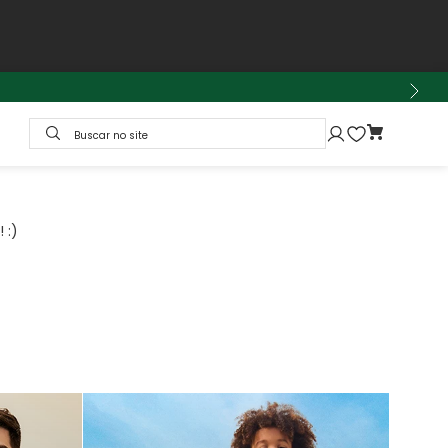
Buscar no site
 :)