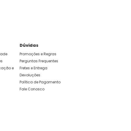
e foram feitas para durar. Confira os nossos
Dúvidas
idade
Promoções e Regras
es
Perguntas Frequentes
ação e 
Fretes e Entrega
Devoluções
Política de Pagamento
Fale Conosco