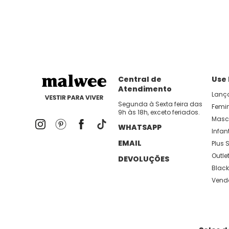
dia util!
APP MALWEE
: Faça sua 1ª compra no AP
Dos looks de trabalho ao momento de descanso, aqui
lançamentos e novidades com preços
Central de
Use
Atendimento
Lanç
Segunda à Sexta feira das
Femi
9h às 18h, exceto feriados.
Masc
WHATSAPP
Infant
EMAIL
Plus S
Outle
DEVOLUÇÕES
Black
Vend