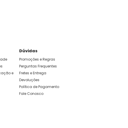
e foram feitas para durar. Confira os nossos
Dúvidas
idade
Promoções e Regras
es
Perguntas Frequentes
ação e 
Fretes e Entrega
Devoluções
Política de Pagamento
Fale Conosco