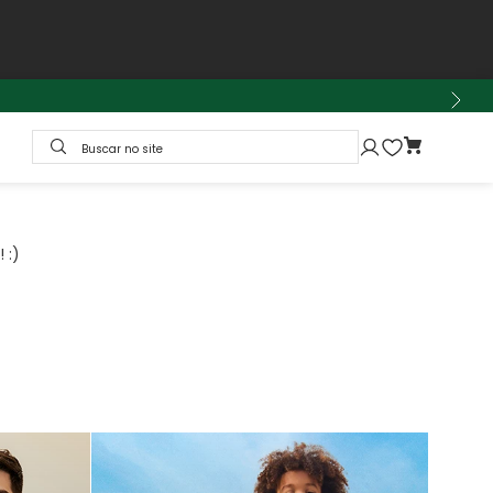
Buscar no site
 :)