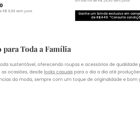
Em até
10
x de
R$
25
,
90
sem juros
0
de
R$
9
,
99
sem juros
Ganhe um brinde exclusivo em com
de R$449. *Consulte condiçõ
o para Toda a Família
da sustentável, oferecendo roupas e acessórios de qualidade 
 as ocasiões, desde
looks casuais
para o dia a dia até produçõ
cias da moda, sempre com um toque de originalidade e bom g
nheça as coleções de
roupas masculinas
,
femininas
,
plus size
e
i
presentear quem você ama, a Malwee tem a opção ideal para cad
COMPRA
lo
: Nos pedidos aprovados até as 11hrs, de segunda a sexta-feira