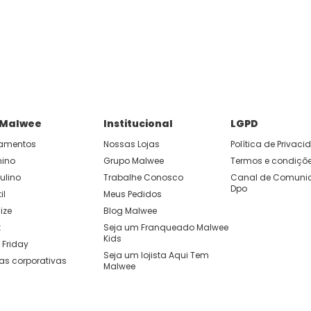
P e ganhe 15% OFF usando o cupom: APP15.
 você cria looks originais com combinações de cores e peças qu
 Malwee
Institucional
LGPD
amentos
Nossas Lojas
Política de Privac
nino
Grupo Malwee
Termos e condiçõ
ulino
Trabalhe Conosco
Canal de Comunic
Dpo
il
Meus Pedidos
ize
Blog Malwee
t
Seja um Franqueado Malwee 
Kids 
 Friday
Seja um lojista Aqui Tem 
as corporativas
Malwee