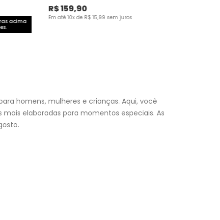
R$
159
,
90
Em até
10
x de
R$
15
,
99
sem juros
pras acima
es.
para homens, mulheres e crianças. Aqui, você
es mais elaboradas para momentos especiais. As
osto.
nfantil
e encontre a roupa perfeita para valorizar seu
a momento. Aproveite nossas promoções, fretes e
 (exceto feriados), a entrega é realizada no próximo