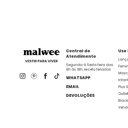
dia util!
APP MALWEE
: Faça sua 1ª compra no AP
Dos looks de trabalho ao momento de descanso, aqui
lançamentos e novidades com preços
Central de
Use
Atendimento
Lanç
Segunda à Sexta feira das
Femi
9h às 18h, exceto feriados.
Masc
WHATSAPP
Infant
EMAIL
Plus S
Outle
DEVOLUÇÕES
Black
Vend