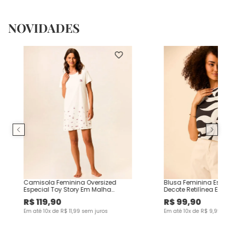
NOVIDADES
Camisola Feminina Oversized
Blusa Feminina Es
Especial Toy Story Em Malha
Decote Retilínea Em
Algodão
Viscose
R$
119
,
90
R$
99
,
90
Em até
10
x de
R$
11
,
99
sem juros
Em até
10
x de
R$
9
,
99
s