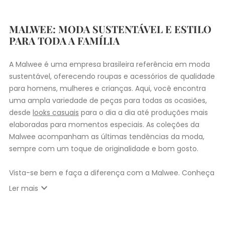
MALWEE: MODA SUSTENTÁVEL E ESTILO
PARA TODA A FAMÍLIA
A Malwee é uma empresa brasileira referência em moda
sustentável, oferecendo roupas e acessórios de qualidade
para homens, mulheres e crianças. Aqui, você encontra
uma ampla variedade de peças para todas as ocasiões,
desde
looks casuais
para o dia a dia até produções mais
elaboradas para momentos especiais. As coleções da
Malwee acompanham as últimas tendências da moda,
sempre com um toque de originalidade e bom gosto.
Vista-se bem e faça a diferença com a Malwee. Conheça
as coleções de
roupas masculinas
,
femininas
,
plus size
e
expand_more
Ler mais
infantil
e encontre a roupa perfeita para valorizar seu
estilo único. Seja para você, sua família ou para
presentear quem você ama, a Malwee tem a opção ideal