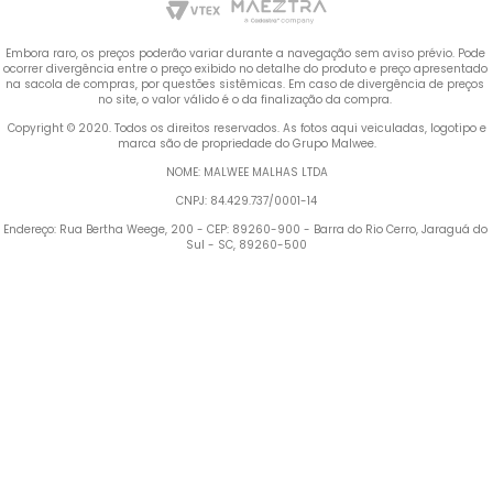
Embora raro, os preços poderão variar durante a navegação sem aviso prévio. Pode 
ocorrer divergência entre o preço exibido no detalhe do produto e preço apresentado 
na sacola de compras, por questões sistêmicas. Em caso de divergência de preços 
no site, o valor válido é o da finalização da compra. 
 Copyright © 2020. Todos os direitos reservados. As fotos aqui veiculadas, logotipo e 
marca são de propriedade do Grupo Malwee.
NOME: MALWEE MALHAS LTDA
CNPJ: 84.429.737/0001-14
Endereço: Rua Bertha Weege, 200 - CEP: 89260-900 - Barra do Rio Cerro, Jaraguá do 
Sul - SC, 89260-500
Termos mais buscados
TERMOS MAIS BUSCADOS
1
º
Blusa Feminina
1
º
blusa feminina
2
º
Vestido
2
º
vestido
3
º
Calça Feminina
4
º
Pijama Feminino
3
º
calça feminina
5
º
Camiseta Feminina
4
º
pijama feminino