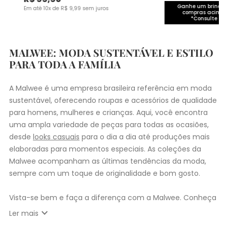
Ganhe um brinde 
Em até
10
x de
R$
9
,
99
sem juros
compras acima 
*Consulte co
MALWEE: MODA SUSTENTÁVEL E ESTILO
PARA TODA A FAMÍLIA
A Malwee é uma empresa brasileira referência em moda
sustentável, oferecendo roupas e acessórios de qualidade
para homens, mulheres e crianças. Aqui, você encontra
uma ampla variedade de peças para todas as ocasiões,
desde
looks casuais
para o dia a dia até produções mais
elaboradas para momentos especiais. As coleções da
Malwee acompanham as últimas tendências da moda,
sempre com um toque de originalidade e bom gosto.
Vista-se bem e faça a diferença com a Malwee. Conheça
as coleções de
roupas masculinas
,
femininas
,
plus size
e
expand_more
Ler mais
infantil
e encontre a roupa perfeita para valorizar seu