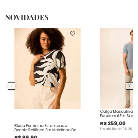
NOVIDADES
Calça Masculina Ch
Funcional Em Sarja
R$
259
,
00
Blusa Feminina Estampada
Em até
10
x de
R$
25
,
90
Decote Retilínea Em Moletinho De
Viscose
R$
99
,
90