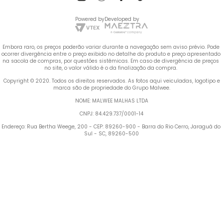
Powered by
Developed by
Embora raro, os preços poderão variar durante a navegação sem aviso prévio. Pode 
ocorrer divergência entre o preço exibido no detalhe do produto e preço apresentado 
na sacola de compras, por questões sistêmicas. Em caso de divergência de preços 
no site, o valor válido é o da finalização da compra. 
 Copyright © 2020. Todos os direitos reservados. As fotos aqui veiculadas, logotipo e 
marca são de propriedade do Grupo Malwee.
NOME: MALWEE MALHAS LTDA
CNPJ: 84.429.737/0001-14
Endereço: Rua Bertha Weege, 200 - CEP: 89260-900 - Barra do Rio Cerro, Jaraguá do 
Sul - SC, 89260-500
Termos mais buscados
TERMOS MAIS BUSCADOS
1
º
Blusa Feminina
1
º
blusa feminina
2
º
Vestido
2
º
vestido
3
º
Calça Feminina
4
º
Pijama Feminino
3
º
calça feminina