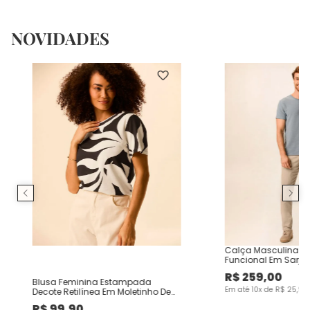
NOVIDADES
Calça Masculina Ch
Funcional Em Sarja
R$
259
,
00
Blusa Feminina Estampada
Em até
10
x de
R$
25
,
90
Decote Retilínea Em Moletinho De
Viscose
R$
99
,
90