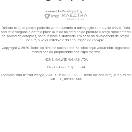
Powered by
Developed by
Embora raro, os preços poderão variar durante a navegação sem aviso prévio. Pode 
ocorrer divergência entre o preço exibido no detalhe do produto e preço apresentado 
na sacola de compras, por questões sistêmicas. Em caso de divergência de preços 
no site, o valor válido é o da finalização da compra. 
 Copyright © 2020. Todos os direitos reservados. As fotos aqui veiculadas, logotipo e 
marca são de propriedade do Grupo Malwee.
NOME: MALWEE MALHAS LTDA
CNPJ: 84.429.737/0001-14
Endereço: Rua Bertha Weege, 200 - CEP: 89260-900 - Barra do Rio Cerro, Jaraguá do 
Sul - SC, 89260-500
Termos mais buscados
TERMOS MAIS BUSCADOS
1
º
Vestido
1
º
vestido
2
º
Blusa Feminina
2
º
blusa feminina
3
º
Calça Feminina
4
º
Pijama Feminino
3
º
calça feminina