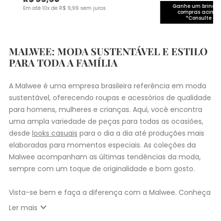
Ganhe um brinde 
Em até
10
x de
R$
9
,
99
sem juros
compras acima 
*Consulte co
MALWEE: MODA SUSTENTÁVEL E ESTILO
PARA TODA A FAMÍLIA
A Malwee é uma empresa brasileira referência em moda
sustentável, oferecendo roupas e acessórios de qualidade
para homens, mulheres e crianças. Aqui, você encontra
uma ampla variedade de peças para todas as ocasiões,
desde
looks casuais
para o dia a dia até produções mais
elaboradas para momentos especiais. As coleções da
Malwee acompanham as últimas tendências da moda,
sempre com um toque de originalidade e bom gosto.
Vista-se bem e faça a diferença com a Malwee. Conheça
as coleções de
roupas masculinas
,
femininas
,
plus size
e
expand_more
Ler mais
infantil
e encontre a roupa perfeita para valorizar seu