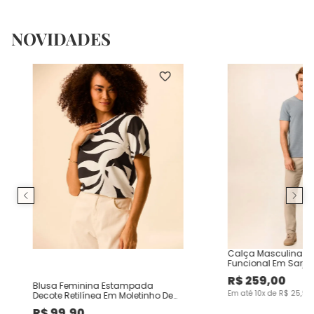
NOVIDADES
Calça Masculina Ch
Funcional Em Sarja
R$
259
,
00
Blusa Feminina Estampada
Em até
10
x de
R$
25
,
90
Decote Retilínea Em Moletinho De
Viscose
R$
99
,
90