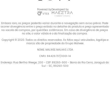
Powered by
Developed by
Embora raro, os preços poderão variar durante a navegação sem aviso prévio. Pode 
ocorrer divergência entre o preço exibido no detalhe do produto e preço apresentado 
na sacola de compras, por questões sistêmicas. Em caso de divergência de preços 
no site, o valor válido é o da finalização da compra. 
 Copyright © 2020. Todos os direitos reservados. As fotos aqui veiculadas, logotipo e 
marca são de propriedade do Grupo Malwee.
NOME: MALWEE MALHAS LTDA
CNPJ: 84.429.737/0001-14
Endereço: Rua Bertha Weege, 200 - CEP: 89260-900 - Barra do Rio Cerro, Jaraguá do 
Sul - SC, 89260-500
Termos mais buscados
TERMOS MAIS BUSCADOS
1
º
Blusa Feminina
1
º
blusa feminina
2
º
Vestido
2
º
vestido
3
º
Calça Feminina
4
º
Pijama Feminino
3
º
calça feminina