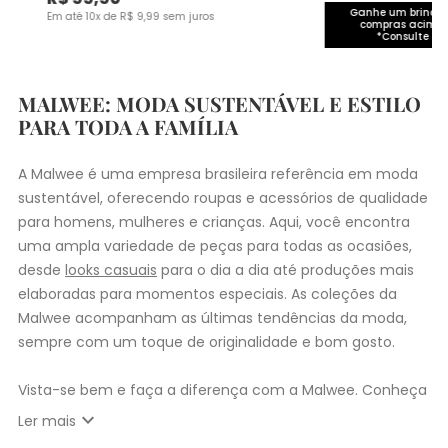
Ganhe um brinde 
Em até
10
x de
R$
9
,
99
sem juros
compras acima 
*Consulte co
MALWEE: MODA SUSTENTÁVEL E ESTILO
PARA TODA A FAMÍLIA
A Malwee é uma empresa brasileira referência em moda
sustentável, oferecendo roupas e acessórios de qualidade
para homens, mulheres e crianças. Aqui, você encontra
uma ampla variedade de peças para todas as ocasiões,
desde
looks casuais
para o dia a dia até produções mais
elaboradas para momentos especiais. As coleções da
Malwee acompanham as últimas tendências da moda,
sempre com um toque de originalidade e bom gosto.
Vista-se bem e faça a diferença com a Malwee. Conheça
as coleções de
roupas masculinas
,
femininas
,
plus size
e
expand_more
Ler mais
infantil
e encontre a roupa perfeita para valorizar seu