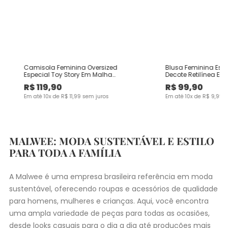
Camisola Feminina Oversized
Blusa Feminina Es
Especial Toy Story Em Malha
Decote Retilínea Em
Algodão
Viscose
R$
119
,
90
R$
99
,
90
Em até
10
x de
R$
11
,
99
sem juros
Em até
10
x de
R$
9
,
99
s
MALWEE: MODA SUSTENTÁVEL E ESTILO
PARA TODA A FAMÍLIA
A Malwee é uma empresa brasileira referência em moda
sustentável, oferecendo roupas e acessórios de qualidade
para homens, mulheres e crianças. Aqui, você encontra
uma ampla variedade de peças para todas as ocasiões,
desde
looks casuais
para o dia a dia até produções mais