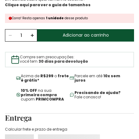
Corra!
Resta
apenas
1
unidade
desse produto
Adicionar ao carrinho
Compre sem preocupações:
você tem
30 dias para devolução
Acima de
R$299
o
frete
Parcele em até
10x sem
é grátis*
juros
10% OFF
na sua
Precisando de ajuda?
primeira compra
Fale conosco!
cupom
PRIMCOMPRA
Entrega
Calcular frete e prazo de entrega