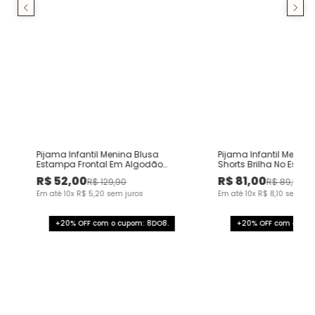
Pijama Infantil Menina Blusa
Pijama Infantil Menin
Estampa Frontal Em Algodão
Shorts Brilha No Escu
Malwee Kids
Kids
R$
52
,
00
R$
81
,
00
R$
129
,
90
R$
89
,
90
Em até
10
x
R$
5
,
20
sem juros
Em até
10
x
R$
8
,
10
sem jur
+20% OFF com o cupom: 8DO8.
+20% OFF com o cup