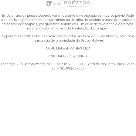
Embora raro, os preços poderão variar durante a navegação sem aviso prévio. Pode 
ocorrer divergência entre o preço exibido no detalhe do produto e preço apresentado 
na sacola de compras, por questões sistêmicas. Em caso de divergência de preços 
no site, o valor válido é o da finalização da compra. 
 Copyright © 2020. Todos os direitos reservados. As fotos aqui veiculadas, logotipo e 
marca são de propriedade do Grupo Malwee.
NOME: MALWEE MALHAS LTDA
CNPJ: 84.429.737/0001-14
Endereço: Rua Bertha Weege, 200 - CEP: 89260-900 - Barra do Rio Cerro, Jaraguá do 
Sul - SC, 89260-500
Termos mais buscados
1
º
Blusa Feminina
2
º
Vestido
3
º
Calça Feminina
4
º
Pijama Feminino
5
º
Camiseta Feminina