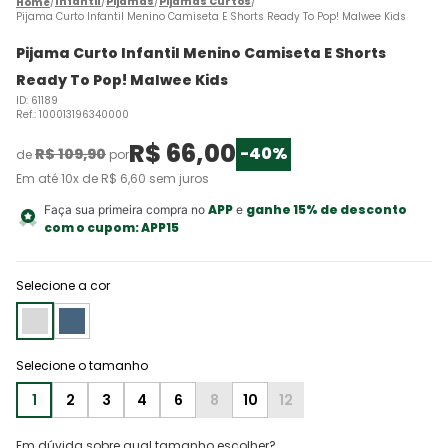
Infantil
Pijamas
Pijamas Curtos
Pijama Curto Infantil Menino Camiseta E Shorts Ready To Pop! Malwee Kids
Pijama Curto Infantil Menino Camiseta E Shorts
Ready To Pop! Malwee Kids
ID
:
61189
Ref.
:
100013196340000
R$
66
,
00
-
40%
R$
109
,
90
de
por
Em até
10
x de
R$
6
,
60
sem juros
APP
ganhe 15% de desconto
Faça sua primeira compra no
e
com o cupom:
APP15
Selecione a cor
1
2
3
4
6
8
10
12
Em dúvida sobre qual tamanho escolher?