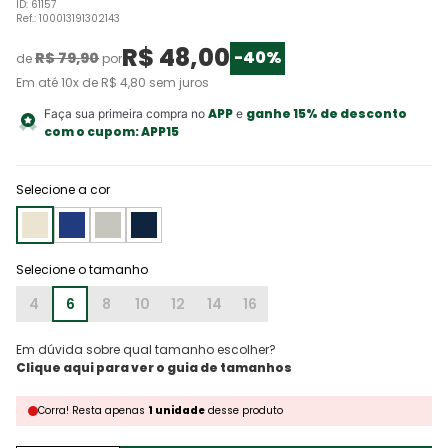
ID
:
61157
Ref.
:
100013191302143
R$
48
,
00
-
40%
R$
79
,
90
de
por
Em até
10
x de
R$
4
,
80
sem juros
APP
ganhe 15% de desconto
Faça sua primeira compra no
e
com o cupom:
APP15
Selecione a cor
4
6
8
10
12
14
16
Em dúvida sobre qual tamanho escolher?
Corra!
Resta
apenas
1
unidade
desse produto