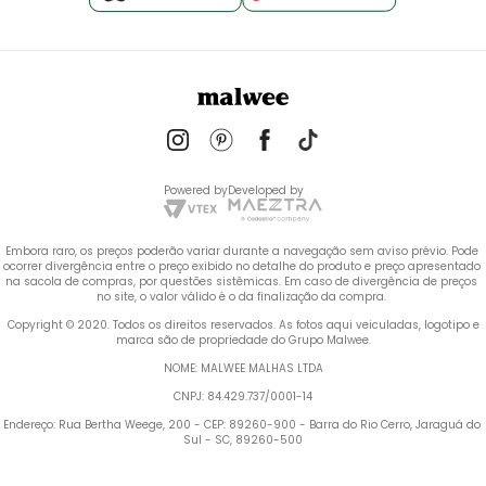
Powered by
Developed by
Embora raro, os preços poderão variar durante a navegação sem aviso prévio. Pode 
ocorrer divergência entre o preço exibido no detalhe do produto e preço apresentado 
na sacola de compras, por questões sistêmicas. Em caso de divergência de preços 
no site, o valor válido é o da finalização da compra. 
 Copyright © 2020. Todos os direitos reservados. As fotos aqui veiculadas, logotipo e 
marca são de propriedade do Grupo Malwee.
NOME: MALWEE MALHAS LTDA
CNPJ: 84.429.737/0001-14
Endereço: Rua Bertha Weege, 200 - CEP: 89260-900 - Barra do Rio Cerro, Jaraguá do 
Sul - SC, 89260-500