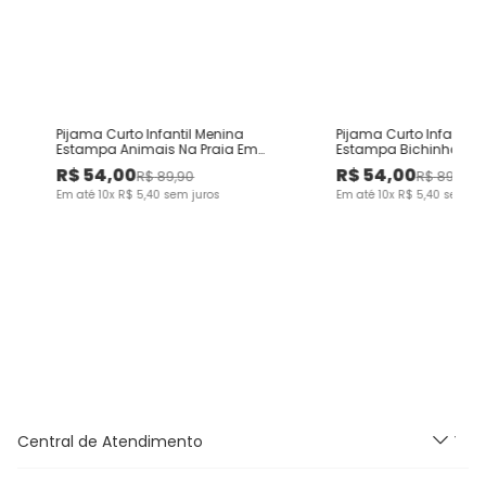
Pijama Curto Infantil Menina
Pijama Curto Infantil 
Estampa Animais Na Praia Em
Estampa Bichinhos E
Algodão Malwee Kids
Malwee Kids
R$
54
,
00
R$
54
,
00
R$
89
,
90
R$
89
,
90
Em até
10
x
R$
5
,
40
sem juros
Em até
10
x
R$
5
,
40
sem ju
Central de Atendimento