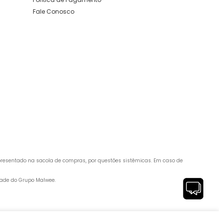
Fale Conosco
apresentado na sacola de compras, por questões sistêmicas. Em caso de 
edade do Grupo Malwee.
 89260-500