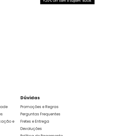
+20% OFF com o cupom: 8DO8.
Dúvidas
idade
Promoções e Regras
es
Perguntas Frequentes
ação e 
Fretes e Entrega
Devoluções
Política de Pagamento