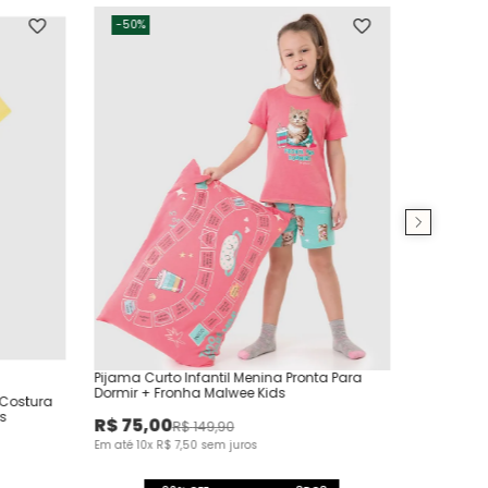
-
50%
Pijama Curto Infantil Menina Pronta Para
Dormir + Fronha Malwee Kids
 Costura
s
R$
75
,
00
R$
149
,
90
Em até
10
x
R$
7
,
50
sem juros