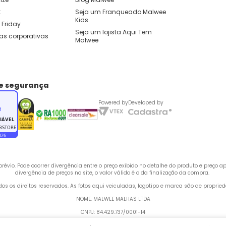
t
Seja um Franqueado Malwee 
Kids 
 Friday
Seja um lojista Aqui Tem 
as corporativas
Malwee
de segurança
Powered by
Developed by
évio. Pode ocorrer divergência entre o preço exibido no detalhe do produto e preço 
divergência de preços no site, o valor válido é o da finalização da compra. 
odos os direitos reservados. As fotos aqui veiculadas, logotipo e marca são de propri
NOME: MALWEE MALHAS LTDA
CNPJ: 84.429.737/0001-14
 Rua Bertha Weege, 200 - CEP: 89260-900 - Barra do Rio Cerro, Jaraguá do Sul - SC,