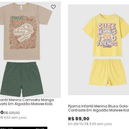
fantil Menino Camiseta Manga
horts Em Algodão Malwee Kids
Pijama Infantil Menina Blusa Gola
Contraste Em Algodão Malwee Kid
00
R$
129
,
90
R$
8
,
50
sem juros
R$
89
,
90
Em até
10
x
R$
8
,
99
sem juros