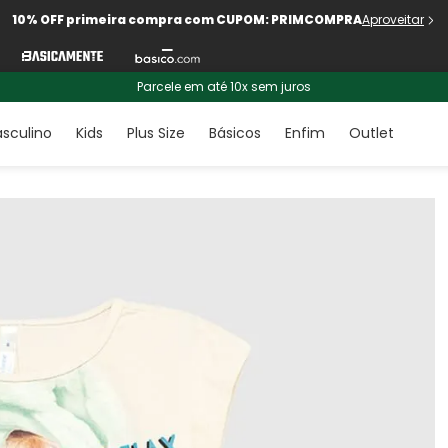
10% OFF primeira compra com CUPOM: PRIMCOMPRA
Aproveitar
Parcele em até 10x sem juros
sculino
Kids
Plus Size
Básicos
Enfim
Outlet