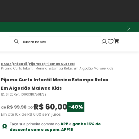
Buscar no site
Infantil
Pijamas
Pijamas Curtos
Pijama Curto Infantil Menina Estampa Relax Em Algodão Malwee Kids
Pijama Curto Infantil Menina Estampa Relax
Em Algodão Malwee Kids
ID
:
61123
Ref.
:
100013187501739
R$
60
,
00
-
40%
R$
99
,
90
de
por
Em até
10
x de
R$
6
,
00
sem juros
APP
ganhe 15% de
Faça sua primeira compra no
e
desconto com o cupom:
APP15