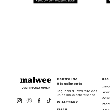
+20% OFF com o cupom: 8DO8.
Central de
Use
Atendimento
Lanç
Segunda à Sexta feira das
Femi
9h às 18h, exceto feriados.
Masc
WHATSAPP
Infant
EMAIL
Plus S