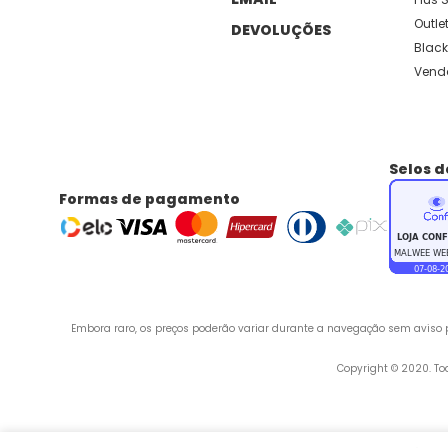
Outle
DEVOLUÇÕES
Black
Vend
Selos 
Formas de pagamento
Embora raro, os preços poderão variar durante a navegação sem aviso pr
 Copyright © 2020. T
Endereço: