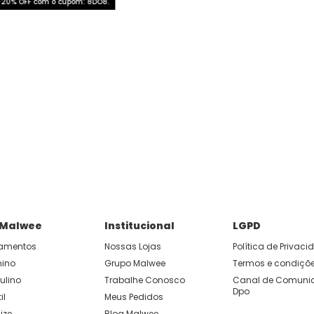
+20% OFF com o cupom: 8DO8.
 Malwee
Institucional
LGPD
amentos
Nossas Lojas
Política de Privac
nino
Grupo Malwee
Termos e condiçõ
ulino
Trabalhe Conosco
Canal de Comunic
Dpo
il
Meus Pedidos
ize
Blog Malwee