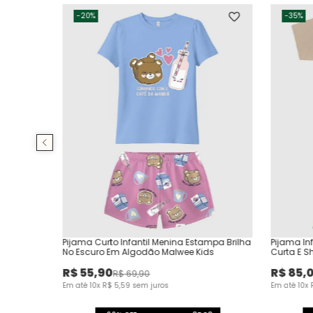
-
20%
-
35%
Pijama Curto Infantil Menina Estampa Brilha
Pijama In
No Escuro Em Algodão Malwee Kids
Curta E S
R$
55
,
90
R$
85
,
R$
69
,
90
Em até
10
x
R$
5
,
59
sem juros
Em até
10
x