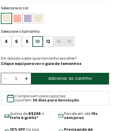
Selecione a cor
4
6
8
10
12
14
16
Em dúvida sobre qual tamanho escolher?
Clique aqui para ver o guia de tamanhos
Adicionar ao carrinho
Compre sem preocupações:
você tem
30 dias para devolução
Acima de
R$299
o
Parcele em até
10x
frete é grátis*
sem juros
10% OFF
na sua
Precisando de