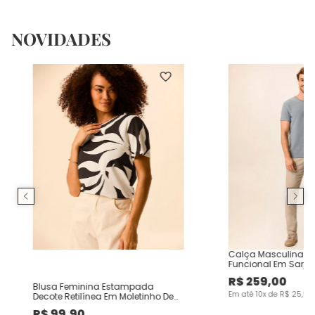
NOVIDADES
Calça Masculina Ch
Funcional Em Sarja
R$
259
,
00
Blusa Feminina Estampada
Em até
10
x de
R$
25
,
90
Decote Retilínea Em Moletinho De
Viscose
R$
99
,
90