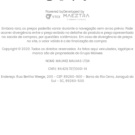
Powered by
Developed by
Embora raro, os preços poderão variar durante a navegação sem aviso prévio. Pode 
ocorrer divergência entre o preço exibido no detalhe do produto e preço apresentado 
na sacola de compras, por questões sistêmicas. Em caso de divergência de preços 
no site, o valor válido é o da finalização da compra. 
 Copyright © 2020. Todos os direitos reservados. As fotos aqui veiculadas, logotipo e 
marca são de propriedade do Grupo Malwee.
NOME: MALWEE MALHAS LTDA
CNPJ: 84.429.737/0001-14
Endereço: Rua Bertha Weege, 200 - CEP: 89260-900 - Barra do Rio Cerro, Jaraguá do 
Sul - SC, 89260-500
Termos mais buscados
TERMOS MAIS BUSCADOS
1
º
Vestido
1
º
vestido
2
º
Blusa Feminina
2
º
blusa feminina
3
º
Calça Feminina
4
º
Pijama Feminino
3
º
calça feminina