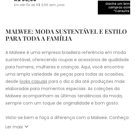
Ganhe um brinde 
Em até
10
x de
R$
9
,
99
sem juros
compras acima 
*Consulte co
MALWEE: MODA SUSTENTÁVEL E ESTILO
PARA TODA A FAMÍLIA
A Malwee é uma empresa brasileira referência em moda
sustentável, oferecendo roupas e acessórios de qualidade
para homens, mulheres e crianças. Aqui, você encontra
uma ampla variedade de peças para todas as ocasiões,
desde
looks casuais
para o dia a dia até produções mais
elaboradas para momentos especiais. As coleções da
Malwee acompanham as últimas tendências da moda,
sempre com um toque de originalidade e bom gosto.
Vista-se bem e faça a diferença com a Malwee. Conheça
as coleções de
roupas masculinas
,
femininas
,
plus size
e
expand_more
Ler mais
infantil
e encontre a roupa perfeita para valorizar seu