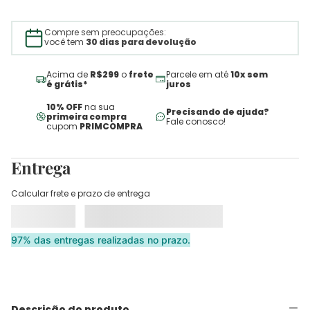
Compre sem preocupações:
você tem
30 dias para devolução
Acima de
R$299
o
frete
Parcele em até
10x sem
é grátis*
juros
10% OFF
na sua
Precisando de ajuda?
primeira compra
Fale conosco!
cupom
PRIMCOMPRA
Entrega
Calcular frete e prazo de entrega
97% das entregas realizadas no prazo.
Descrição do produto