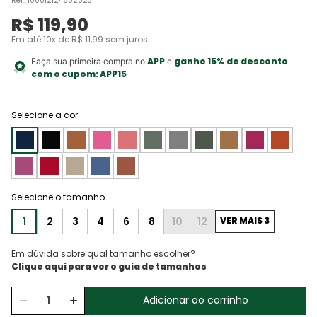
Ref.
:
100012124802023
R$
119
,
90
Em até
10
x de
R$
11
,
99
sem juros
APP
ganhe 15% de desconto
Faça sua primeira compra no
e
com o cupom:
APP15
Selecione a cor
1
2
3
4
6
8
10
12
VER MAIS 3
Em dúvida sobre qual tamanho escolher?
Adicionar ao carrinho