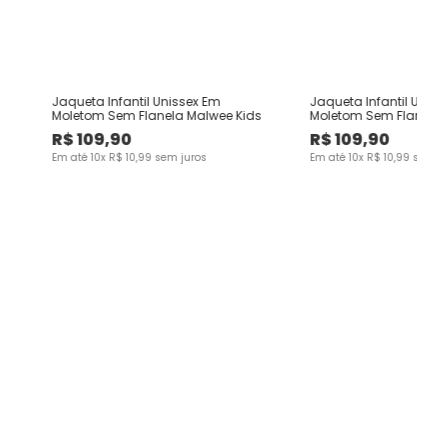
Jaqueta Infantil Unissex Em
Jaqueta Infantil Uniss
Moletom Sem Flanela Malwee Kids
Moletom Sem Flanela 
R$
109
,
90
R$
109
,
90
Em até
10
x
R$
10
,
99
sem juros
Em até
10
x
R$
10
,
99
sem ju