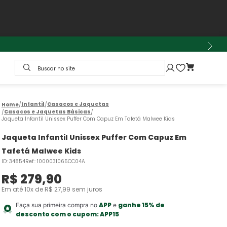
Buscar no site
Infantil
Casacos e Jaquetas
Casacos e Jaquetas Básicas
Jaqueta Infantil Unissex Puffer Com Capuz Em Tafetá Malwee Kids
Jaqueta Infantil Unissex Puffer Com Capuz Em
Tafetá Malwee Kids
ID
:
34854
Ref.
:
1000031065CC04A
R$
279
,
90
Em até
10
x de
R$
27
,
99
sem juros
APP
ganhe 15% de
Faça sua primeira compra no
e
desconto com o cupom:
APP15