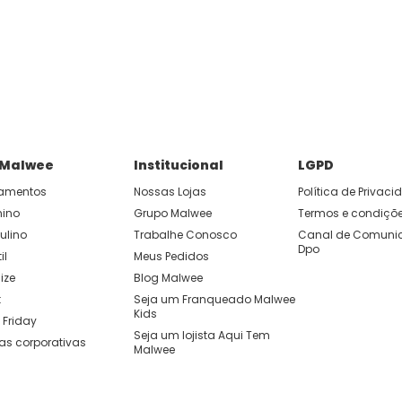
 Malwee
Institucional
LGPD
amentos
Nossas Lojas
Política de Privac
nino
Grupo Malwee
Termos e condiçõ
ulino
Trabalhe Conosco
Canal de Comunic
Dpo
il
Meus Pedidos
ize
Blog Malwee
t
Seja um Franqueado Malwee 
Kids 
 Friday
Seja um lojista Aqui Tem 
as corporativas
Malwee