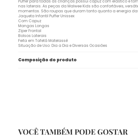
Puffer para todas as crianças possui capuz com elástico e tom i
nas laterais. As peças da Malwee Kids são confortáveis, versát
momentos. São roupas que duram tanto quanto a energia da
Jaqueta Infantil Puffer Unissex
Com Capuz
Mangas Longas
Zíper Frontal
Bolsos Laterais
Feita em Tafetá Matelassê
Situação de Uso: Dia a Dia e Diversas Ocasiões
Composição do produto
VOCÊ TAMBÉM PODE GOSTAR