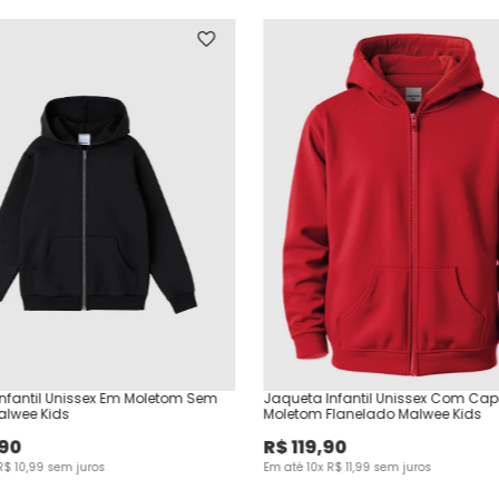
nfantil Unissex Em Moletom Sem
Jaqueta Infantil Unissex Com Ca
alwee Kids
Moletom Flanelado Malwee Kids
90
R$
119
,
90
R$
10
,
99
sem juros
Em até
10
x
R$
11
,
99
sem juros