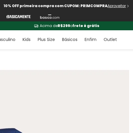
10% OFF primeira compra com CUPOM: PRIMCOMPRA
Aproveitar
Acima de
R$299
o
frete é grátis
sculino
Kids
Plus Size
Básicos
Enfim
Outlet