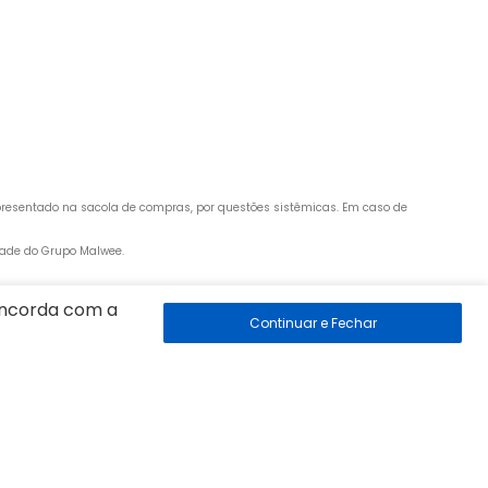
apresentado na sacola de compras, por questões sistêmicas. Em caso de 
edade do Grupo Malwee.
concorda com a
 89260-500