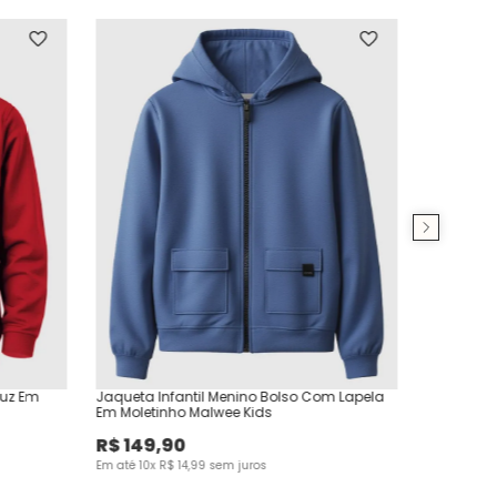
puz Em
Jaqueta Infantil Menino Bolso Com Lapela
Em Moletinho Malwee Kids
R$
149
,
90
Em até
10
x
R$
14
,
99
sem juros