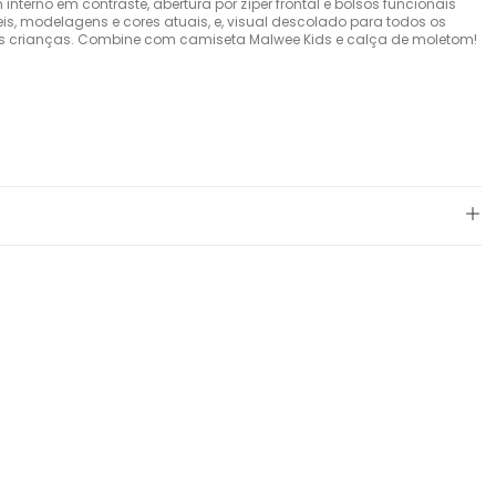
nterno em contraste, abertura por zíper frontal e bolsos funcionais
eis, modelagens e cores atuais, e, visual descolado para todos os
s crianças. Combine com camiseta Malwee Kids e calça de moletom!