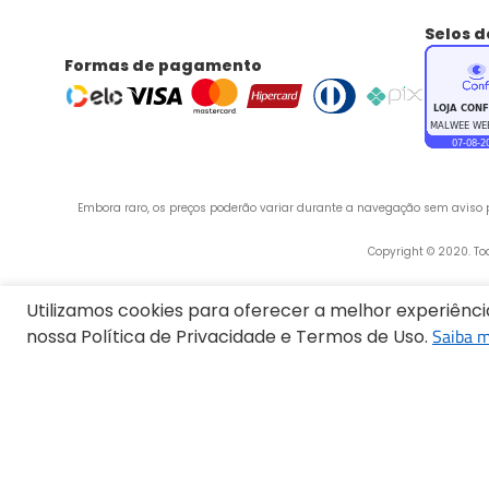
Selos 
Formas de pagamento
Embora raro, os preços poderão variar durante a navegação sem aviso pr
 Copyright © 2020. T
Utilizamos cookies para oferecer a melhor experiênc
Saiba m
nossa Política de Privacidade e Termos de Uso.
Endereço:
Termos mais buscados
1
º
Blusa Feminina
2
º
Vestido