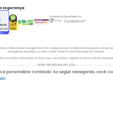
de segurança
Powered by
Developed by
évio. Pode ocorrer divergência entre o preço exibido no detalhe do produto e preço 
divergência de preços no site, o valor válido é o da finalização da compra. 
odos os direitos reservados. As fotos aqui veiculadas, logotipo e marca são de propri
NOME: MALWEE MALHAS LTDA
ia e personalizar conteúdo. Ao seguir navegando, você 
CNPJ: 84.429.737/0001-14
ais
 Rua Bertha Weege, 200 - CEP: 89260-900 - Barra do Rio Cerro, Jaraguá do Sul - SC,