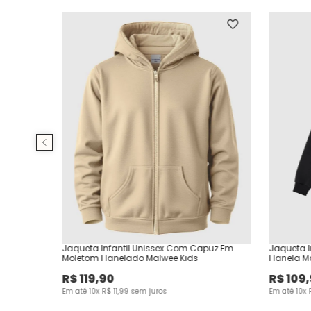
Jaqueta Infantil Unissex Com Capuz Em
Jaqueta I
Moletom Flanelado Malwee Kids
Flanela M
R$
119
,
90
R$
109
,
Em até
10
x
R$
11
,
99
sem juros
Em até
10
x