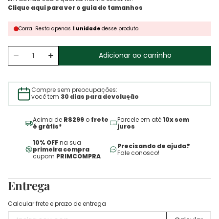
Corra!
Resta
apenas
1
unidade
desse produto
Adicionar ao carrinho
Compre sem preocupações:
você tem
30 dias para devolução
Acima de
R$299
o
frete
Parcele em até
10x sem
é grátis*
juros
10% OFF
na sua
Precisando de ajuda?
primeira compra
Fale conosco!
cupom
PRIMCOMPRA
Entrega
Calcular frete e prazo de entrega