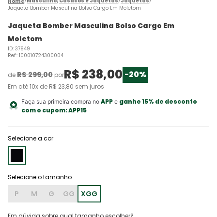
Masculino
Casacos e Jaquetas
Jaquetas
Jaqueta Bomber Masculina Bolso Cargo Em Moletom
Jaqueta Bomber Masculina Bolso Cargo Em
Moletom
ID
:
37849
Ref.
:
100010724300004
R$
238
,
00
-
20%
R$
299
,
00
de
por
Em até
10
x de
R$
23
,
80
sem juros
APP
ganhe 15% de desconto
Faça sua primeira compra no
e
com o cupom:
APP15
Selecione a cor
P
M
G
GG
XGG
Em dúvida sobre qual tamanho escolher?