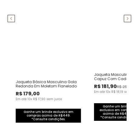
o
Jaqueta Masculina Re
Capuz Com Cadarço 
Jaqueta Básica Masculina Gola
Mesclado Flanelado
R$
181
,
90
Redonda Em Moletom Flanelado
R$
259
,
00
Em até
10
x
R$
18
,
19
sem ju
R$
179
,
00
Em até
10
x
R$
17
,
90
sem juros
Ganhe um brinde
exclusivo em compras
Ganhe um brinde exclusivo em
acima de R$449.
compras acima de R$449.
*Consulte condições.
*Consulte condições.