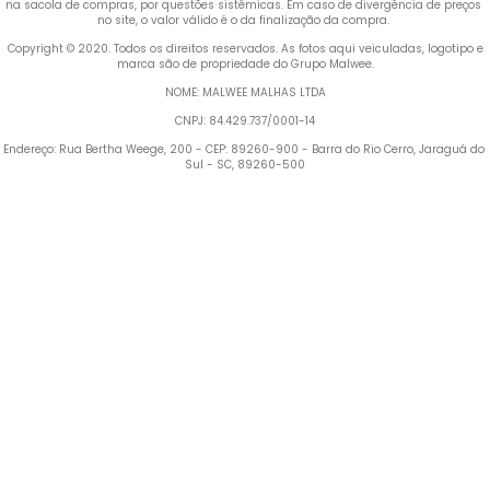
na sacola de compras, por questões sistêmicas. Em caso de divergência de preços 
no site, o valor válido é o da finalização da compra. 
 Copyright © 2020. Todos os direitos reservados. As fotos aqui veiculadas, logotipo e 
marca são de propriedade do Grupo Malwee.
NOME: MALWEE MALHAS LTDA
CNPJ: 84.429.737/0001-14
Endereço: Rua Bertha Weege, 200 - CEP: 89260-900 - Barra do Rio Cerro, Jaraguá do 
Sul - SC, 89260-500
Termos mais buscados
1
º
Blusa Feminina
2
º
Vestido
3
º
Calça Feminina
4
º
Pijama Feminino
5
º
Camiseta Feminina
6
º
Pijama
7
º
Moletom Feminino
8
º
Moletom Masculino