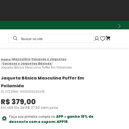
Buscar no site
Masculino
Casacos e Jaquetas
Casacos e Jaquetas Básicas
Jaqueta Básica Masculina Puffer Em Poliamida
Jaqueta Básica Masculina Puffer Em
Poliamida
ID
:
37221
Ref.
:
100010392300411
R$
379
,
00
Em até
10
x de
R$
37
,
90
sem juros
APP
ganhe 15% de
Faça sua primeira compra no
e
desconto com o cupom:
APP15