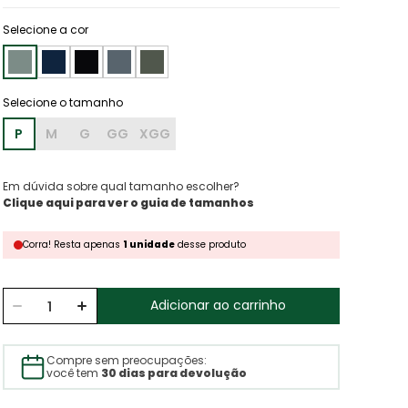
Selecione a cor
P
M
G
GG
XGG
Em dúvida sobre qual tamanho escolher?
Clique aqui para ver o guia de tamanhos
Corra!
Resta
apenas
1
unidade
desse produto
Adicionar ao carrinho
Compre sem preocupações:
você tem
30 dias para devolução