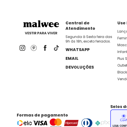
Central de
Use
Atendimento
Lanç
Segunda à Sexta feira das
Femi
9h às 18h, exceto feriados.
Masc
WHATSAPP
Infant
EMAIL
Plus S
Outle
DEVOLUÇÕES
Black
Vend
Selos 
Formas de pagamento