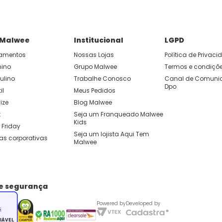
 Malwee
Institucional
LGPD
amentos
Nossas Lojas
Política de Privac
nino
Grupo Malwee
Termos e condiçõ
ulino
Trabalhe Conosco
Canal de Comunic
Dpo
il
Meus Pedidos
ize
Blog Malwee
t
Seja um Franqueado Malwee 
Kids 
 Friday
Seja um lojista Aqui Tem 
as corporativas
Malwee
de segurança
Powered by
Developed by