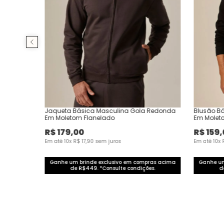
Jaqueta Básica Masculina Gola Redonda
Blusão B
Em Moletom Flanelado
Em Molet
R$
179
,
00
R$
159
,
Em até
10
x
R$
17
,
90
sem juros
Em até
10
x
Ganhe um brinde exclusivo em compras acima
Ganhe um
de R$449. *Consulte condições.
d