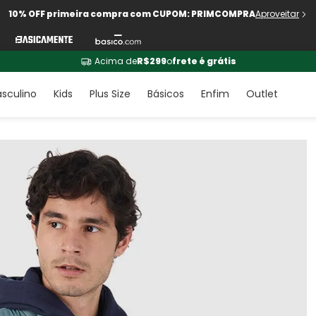
10% OFF primeira compra com CUPOM: PRIMCOMPRA
Aproveitar
Acima de
R$299
o
frete é grátis
sculino
Kids
Plus Size
Básicos
Enfim
Outlet