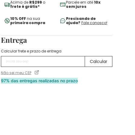
Acima de
R$299
o
Parcele em até
10x
frete é grátis*
sem juros
10% OFF
na sua
Precisando de
primeira compra
ajuda?
Fale conosco!
Entrega
Calcular frete e prazo de entrega
Não sei meu CEP
97% das entregas realizadas no prazo