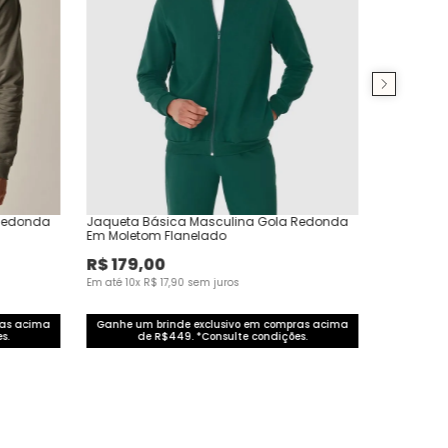
 Redonda
Jaqueta Básica Masculina Gola Redonda
Em Moletom Flanelado
R$
179
,
00
Em até
10
x
R$
17
,
90
sem juros
ras acima
Ganhe um brinde exclusivo em compras acima
s.
de R$449. *Consulte condições.