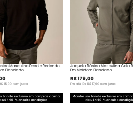
ásico Masculino Decote Redondo
Jaqueta Básica Masculina Gola
om Flanelado
Em Moletom Flanelado
00
R$
179
,
00
R$
15
,
90
sem juros
Em até
10
x
R$
17
,
90
sem juros
 brinde exclusivo em compras acima
Ganhe um brinde exclusivo em comp
e R$449. *Consulte condições.
de R$449. *Consulte condiçõe