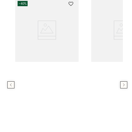
-
40%