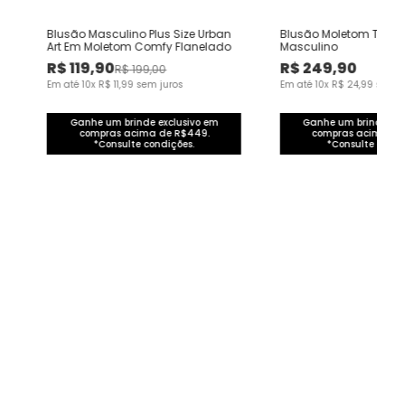
e
Blusão Masculino Plus Size Urban
Blusão Moletom Tech N
Art Em Moletom Comfy Flanelado
Masculino
R$
119
,
90
R$
249
,
90
R$
199
,
00
Em até
10
x
R$
11
,
99
sem juros
Em até
10
x
R$
24
,
99
sem j
Ganhe um brinde exclusivo em
Ganhe um brinde exc
compras acima de R$449.
compras acima de
*Consulte condições.
*Consulte condi