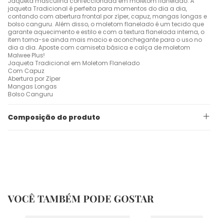
Jaqueta masculina confeccionada em moletom flanelado. A
jaqueta Tradicional é perfeita para momentos do dia a dia,
contando com abertura frontal por zíper, capuz, mangas longas e
bolso canguru. Além disso, o moletom flanelado é um tecido que
garante aquecimento e estilo e com a textura flanelada interna, o
item torna-se ainda mais macio e aconchegante para o uso no
dia a dia. Aposte com camiseta básica e calça de moletom
Malwee Plus!
Jaqueta Tradicional em Moletom Flanelado
Com Capuz
Abertura por Zíper
Mangas Longas
Bolso Canguru
Composição do produto
VOCÊ TAMBÉM PODE GOSTAR