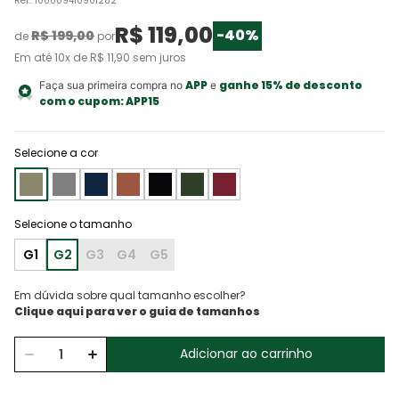
Ref.
:
100009410901282
R$
119
,
00
-
40%
R$
199
,
00
de
por
Em até
10
x de
R$
11
,
90
sem juros
APP
ganhe 15% de desconto
Faça sua primeira compra no
e
com o cupom:
APP15
Selecione a cor
G1
G2
G3
G4
G5
Em dúvida sobre qual tamanho escolher?
Adicionar ao carrinho