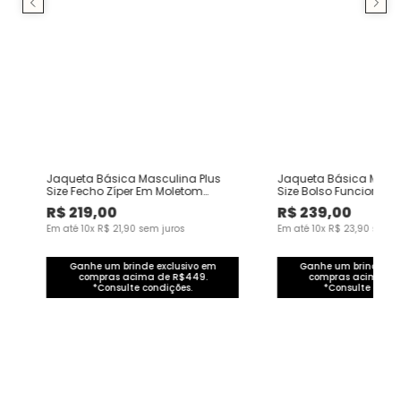
Jaqueta Básica Masculina Plus
Jaqueta Básica Mascu
Size Fecho Zíper Em Moletom
Size Bolso Funcional 
Flanelado
Flanelado
R$
219
,
00
R$
239
,
00
Em até
10
x
R$
21
,
90
sem juros
Em até
10
x
R$
23
,
90
sem j
Ganhe um brinde exclusivo em
Ganhe um brinde exc
compras acima de R$449.
compras acima de
*Consulte condições.
*Consulte condi