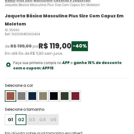
Plus Size
Masculino
Casacos e Jaquetas
Jaqueta Básica Masculina Plus Size Com Capuz Em Moletom
Jaqueta Básica Masculina Plus Size Com Capuz Em
Moletom
ID
:
35660
Ref.
:
100009410900404
R$
119
,
00
-
40%
R$
199
,
00
de
por
Em até
10
x de
R$
11
,
90
sem juros
APP
ganhe 15% de desconto
Faça sua primeira compra no
e
com o cupom:
APP15
Selecione a cor
G1
G2
G3
G4
G5
Em dúvida sobre qual tamanho escolher?