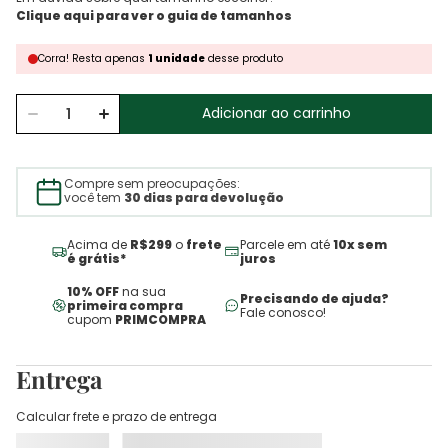
Corra!
Resta
apenas
1
unidade
desse produto
Adicionar ao carrinho
Compre sem preocupações:
você tem
30 dias para devolução
Acima de
R$299
o
frete
Parcele em até
10x sem
é grátis*
juros
10% OFF
na sua
Precisando de ajuda?
primeira compra
Fale conosco!
cupom
PRIMCOMPRA
Entrega
Calcular frete e prazo de entrega