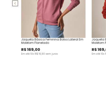
Jaqueta Básica Feminina Bolso Lateral Em
Jaqueta B
Moletom Flanelado
Moletom 
R$
169
,
00
R$
169
,
Em até
10
x
R$
16
,
90
sem juros
Em até
10
x