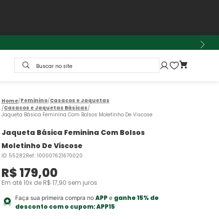
Buscar no site
Feminino
Casacos e Jaquetas
Casacos e Jaquetas Básicas
Jaqueta Básica Feminina Com Bolsos Moletinho De Viscose
Jaqueta Básica Feminina Com Bolsos
Moletinho De Viscose
ID
:
55282
Ref.
:
100007621670020
R$
179
,
00
Em até
10
x de
R$
17
,
90
sem juros
APP
ganhe 15% de
Faça sua primeira compra no
e
desconto com o cupom:
APP15