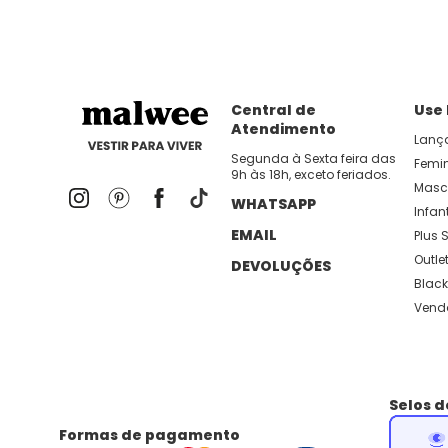
Central de
Use
Atendimento
Lanç
Segunda à Sexta feira das
Femi
9h às 18h, exceto feriados.
Masc
WHATSAPP
Infant
EMAIL
Plus S
Outle
DEVOLUÇÕES
Black
Vend
Selos 
Formas de pagamento