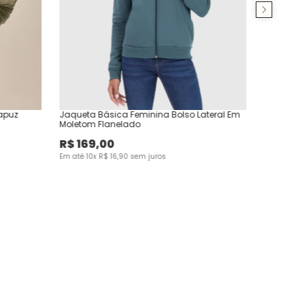
apuz
Jaqueta Básica Feminina Bolso Lateral Em
Moletom Flanelado
R$
169
,
00
Em até
10
x
R$
16
,
90
sem juros