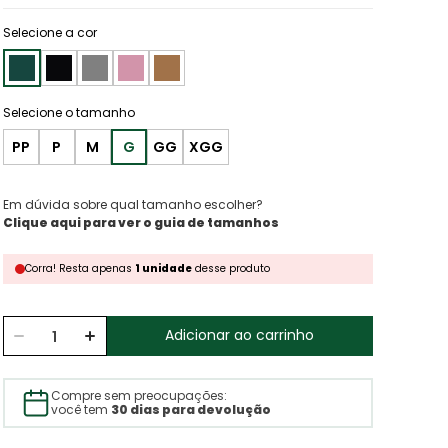
Selecione a cor
PP
P
M
G
GG
XGG
Em dúvida sobre qual tamanho escolher?
Clique aqui para ver o guia de tamanhos
Corra!
Resta
apenas
1
unidade
desse produto
Adicionar ao carrinho
Compre sem preocupações:
você tem
30 dias para devolução