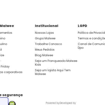
 Malwee
Institucional
LGPD
amentos
Nossas Lojas
Política de Privac
nino
Grupo Malwee
Termos e condiçõ
ulino
Trabalhe Conosco
Canal de Comunic
Dpo
il
Meus Pedidos
ize
Blog Malwee
t
Seja um Franqueado Malwee 
Kids 
 Friday
Seja um lojista Aqui Tem 
as corporativas
Malwee
de segurança
Powered by
Developed by