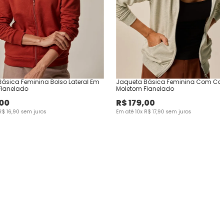
ásica Feminina Bolso Lateral Em
Jaqueta Básica Feminina Com C
Flanelado
Moletom Flanelado
00
R$
179
,
00
R$
16
,
90
sem juros
Em até
10
x
R$
17
,
90
sem juros