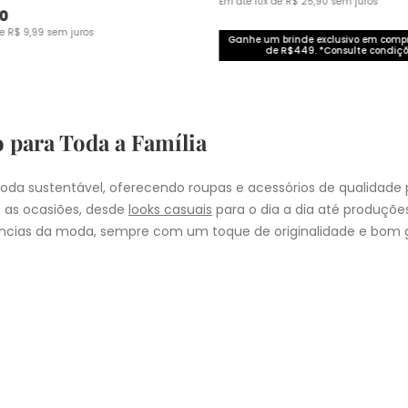
Em até
10
x de
R$
25
,
90
sem juros
0
de
R$
9
,
99
sem juros
Ganhe um brinde exclusivo em com
de R$449. *Consulte condiçõ
o para Toda a Família
da sustentável, oferecendo roupas e acessórios de qualidade 
 as ocasiões, desde
looks casuais
para o dia a dia até produçõ
cias da moda, sempre com um toque de originalidade e bom g
nheça as coleções de
roupas masculinas
,
femininas
,
plus size
e
i
presentear quem você ama, a Malwee tem a opção ideal para cad
COMPRA
lo
: Nos pedidos aprovados até as 11hrs, de segunda a sexta-feira