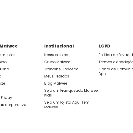
P e ganhe 15% OFF usando o cupom: APP15.
 você cria looks originais com combinações de cores e peças qu
 Malwee
Institucional
LGPD
amentos
Nossas Lojas
Política de Privac
nino
Grupo Malwee
Termos e condiçõ
ulino
Trabalhe Conosco
Canal de Comunic
Dpo
il
Meus Pedidos
ize
Blog Malwee
t
Seja um Franqueado Malwee 
Kids 
 Friday
Seja um lojista Aqui Tem 
as corporativas
Malwee