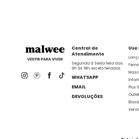
dia util!
APP MALWEE
: Faça sua 1ª compra no AP
Dos looks de trabalho ao momento de descanso, aqui
lançamentos e novidades com preços
Central de
Use
Atendimento
Lanç
Segunda à Sexta feira das
Femi
9h às 18h, exceto feriados.
Masc
WHATSAPP
Infant
EMAIL
Plus S
Outle
DEVOLUÇÕES
Black
Vend