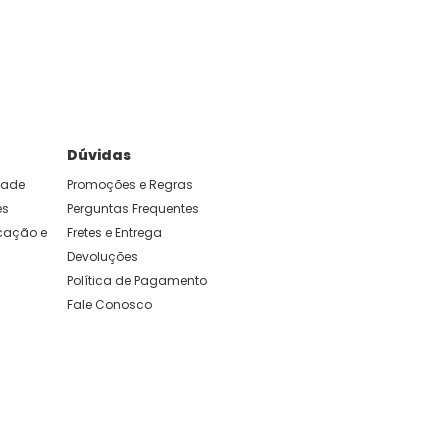
e foram feitas para durar. Confira os nossos
Dúvidas
idade
Promoções e Regras
es
Perguntas Frequentes
ação e 
Fretes e Entrega
Devoluções
Política de Pagamento
Fale Conosco