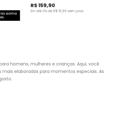
R$
159
,
90
Em até
10
x de
R$
15
,
99
sem juros
pras acima
es.
para homens, mulheres e crianças. Aqui, você
es mais elaboradas para momentos especiais. As
osto.
nfantil
e encontre a roupa perfeita para valorizar seu
a momento. Aproveite nossas promoções, fretes e
 (exceto feriados), a entrega é realizada no próximo