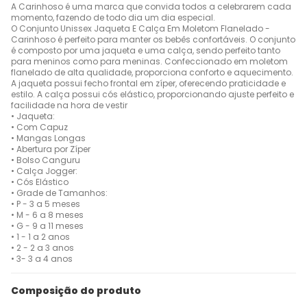
A Carinhoso é uma marca que convida todos a celebrarem cada
momento, fazendo de todo dia um dia especial.
O Conjunto Unissex Jaqueta E Calça Em Moletom Flanelado -
Carinhoso é perfeito para manter os bebês confortáveis. O conjunto
é composto por uma jaqueta e uma calça, sendo perfeito tanto
para meninos como para meninas. Confeccionado em moletom
flanelado de alta qualidade, proporciona conforto e aquecimento.
A jaqueta possui fecho frontal em zíper, oferecendo praticidade e
estilo. A calça possui cós elástico, proporcionando ajuste perfeito e
facilidade na hora de vestir
• Jaqueta:
• Com Capuz
• Mangas Longas
• Abertura por Zíper
• Bolso Canguru
• Calça Jogger:
• Cós Elástico
• Grade de Tamanhos:
• P - 3 a 5 meses
• M - 6 a 8 meses
• G - 9 a 11 meses
• 1 - 1 a 2 anos
• 2 - 2 a 3 anos
• 3- 3 a 4 anos
Composição do produto