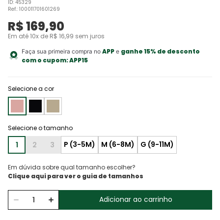
ID
:
45329
Ref.
:
100011701601269
R$
169
,
90
Em até
10
x de
R$
16
,
99
sem juros
APP
ganhe 15% de desconto
Faça sua primeira compra no
e
com o cupom:
APP15
Selecione a cor
1
2
3
Em dúvida sobre qual tamanho escolher?
Adicionar ao carrinho