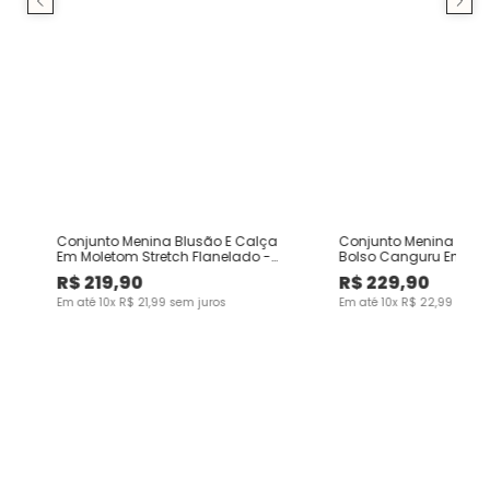
m
Conjunto Menina Blusão E Calça
Conjunto Menina Blus
Em Moletom Stretch Flanelado -
Bolso Canguru Em Mo
Carinhoso
Premium - Carinhoso
R$
219
,
90
R$
229
,
90
Em até
10
x
R$
21
,
99
sem juros
Em até
10
x
R$
22
,
99
sem j