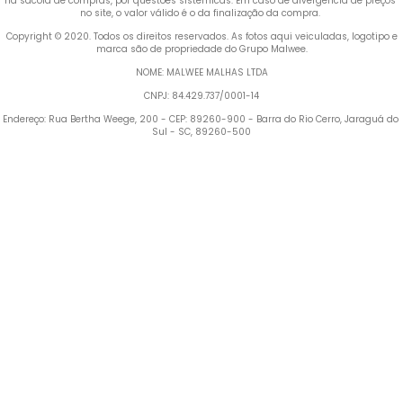
na sacola de compras, por questões sistêmicas. Em caso de divergência de preços 
no site, o valor válido é o da finalização da compra. 
 Copyright © 2020. Todos os direitos reservados. As fotos aqui veiculadas, logotipo e 
marca são de propriedade do Grupo Malwee.
NOME: MALWEE MALHAS LTDA
CNPJ: 84.429.737/0001-14
Endereço: Rua Bertha Weege, 200 - CEP: 89260-900 - Barra do Rio Cerro, Jaraguá do 
Sul - SC, 89260-500
Termos mais buscados
1
º
Blusa Feminina
2
º
Vestido
3
º
Calça Feminina
4
º
Pijama Feminino
5
º
Camiseta Feminina
6
º
Pijama
7
º
Moletom Feminino
8
º
Moletom Masculino