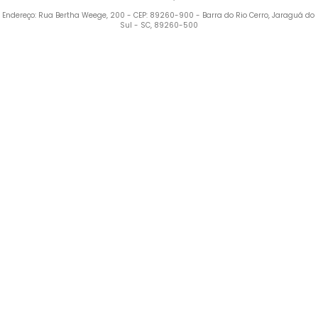
Endereço: Rua Bertha Weege, 200 - CEP: 89260-900 - Barra do Rio Cerro, Jaraguá do 
Sul - SC, 89260-500
Termos mais buscados
1
º
Blusa Feminina
2
º
Vestido
3
º
Calça Feminina
4
º
Pijama Feminino
5
º
Camiseta Feminina
6
º
Moletom Feminino
7
º
Pijama
8
º
Moletom Masculino
9
º
Vestido Infantil
10
º
Jaqueta