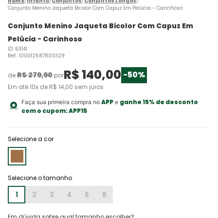
Infantil
Conjuntos
Conjuntos Longos
Conjunto Menino Jaqueta Bicolor Com Capuz Em Pelúcia - Carinhoso
Conjunto Menino Jaqueta Bicolor Com Capuz Em
Pelúcia - Carinhoso
ID
:
63141
Ref.
:
100012587800329
R$
140
,
00
-
50%
R$
279
,
90
de
por
Em até
10
x de
R$
14
,
00
sem juros
APP
ganhe 15% de desconto
Faça sua primeira compra no
e
com o cupom:
APP15
Selecione a cor
1
2
3
4
6
8
Em dúvida sobre qual tamanho escolher?