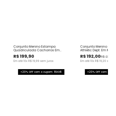
di
Conjunto Menino Estampa
Conjunto Menino Blus
Quadriculada Cachorros Em
Athletic Dept. Em Mole
Moletom Flanelado - Carinhoso
Flanelado - Carinhos
R$
199
,
90
R$
192
,
00
R$
239
,
90
Em até
10
x
R$
19
,
99
sem juros
Em até
10
x
R$
19
,
20
sem ju
+20% OFF com o cupom: 8DO8.
+20% OFF com o cup