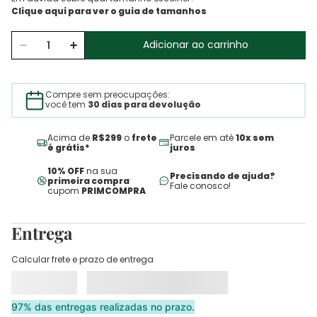
Adicionar ao carrinho
Compre sem preocupações:
você tem
30 dias para devolução
Acima de
R$299
o
frete
Parcele em até
10x sem
é grátis*
juros
10% OFF
na sua
Precisando de ajuda?
primeira compra
Fale conosco!
cupom
PRIMCOMPRA
Entrega
Calcular frete e prazo de entrega
97% das entregas realizadas no prazo.