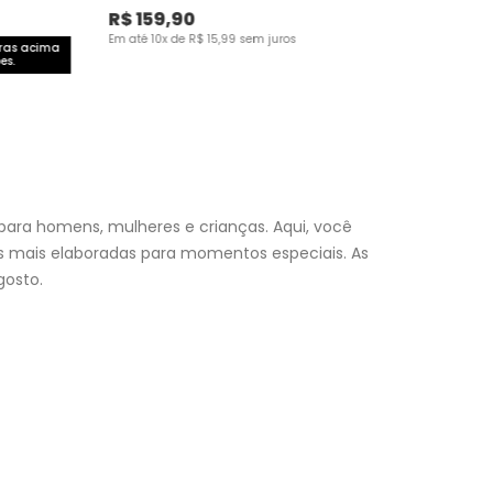
R$
159
,
90
Em até
10
x de
R$
15
,
99
sem juros
pras acima
es.
para homens, mulheres e crianças. Aqui, você
es mais elaboradas para momentos especiais. As
osto.
nfantil
e encontre a roupa perfeita para valorizar seu
a momento. Aproveite nossas promoções, fretes e
 (exceto feriados), a entrega é realizada no próximo