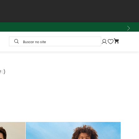
Buscar no site
 :)