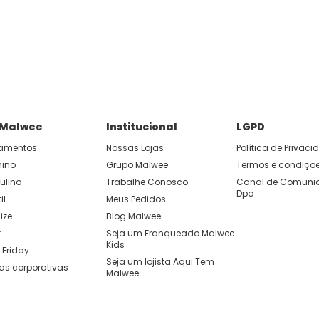
P e ganhe 15% OFF usando o cupom: APP15.
 você cria looks originais com combinações de cores e peças qu
 Malwee
Institucional
LGPD
amentos
Nossas Lojas
Política de Privac
nino
Grupo Malwee
Termos e condiçõ
ulino
Trabalhe Conosco
Canal de Comunic
Dpo
il
Meus Pedidos
ize
Blog Malwee
t
Seja um Franqueado Malwee 
Kids 
 Friday
Seja um lojista Aqui Tem 
as corporativas
Malwee