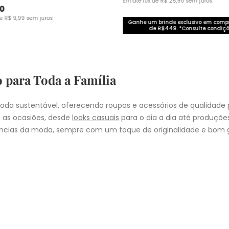
Em até
10
x de
R$
25
,
90
sem juros
0
de
R$
9
,
99
sem juros
Ganhe um brinde exclusivo em com
de R$449. *Consulte condiçõ
o para Toda a Família
da sustentável, oferecendo roupas e acessórios de qualidade 
 as ocasiões, desde
looks casuais
para o dia a dia até produçõ
cias da moda, sempre com um toque de originalidade e bom g
nheça as coleções de
roupas masculinas
,
femininas
,
plus size
e
i
presentear quem você ama, a Malwee tem a opção ideal para cad
COMPRA
lo
: Nos pedidos aprovados até as 11hrs, de segunda a sexta-feira