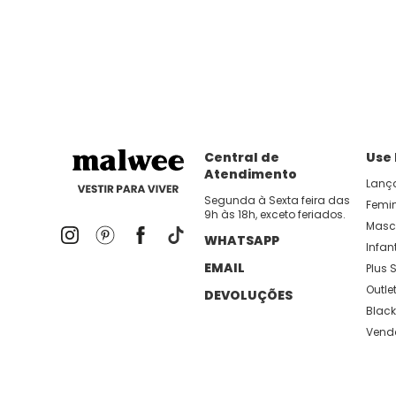
dia util!
APP MALWEE
: Faça sua 1ª compra no AP
Dos looks de trabalho ao momento de descanso, aqui
lançamentos e novidades com preços
Central de
Use
Atendimento
Lanç
Segunda à Sexta feira das
Femi
9h às 18h, exceto feriados.
Masc
WHATSAPP
Infant
EMAIL
Plus S
Outle
DEVOLUÇÕES
Black
Vend