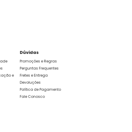
e foram feitas para durar. Confira os nossos
Dúvidas
idade
Promoções e Regras
es
Perguntas Frequentes
ação e 
Fretes e Entrega
Devoluções
Política de Pagamento
Fale Conosco