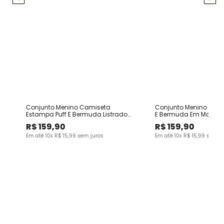
ts
Conjunto Menino Camiseta
Conjunto Menino Cam
Estampa Puff E Bermuda Listrado
E Bermuda Em Moleto
Lateral - Carinhoso
Carinhoso
R$
159
,
90
R$
159
,
90
Em até
10
x
R$
15
,
99
sem juros
Em até
10
x
R$
15
,
99
sem ju