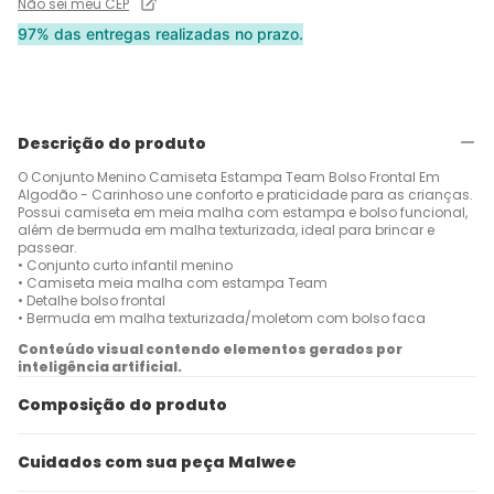
Não sei meu CEP
97% das entregas realizadas no prazo.
Descrição do produto
O Conjunto Menino Camiseta Estampa Team Bolso Frontal Em
Algodão - Carinhoso une conforto e praticidade para as crianças.
Possui camiseta em meia malha com estampa e bolso funcional,
além de bermuda em malha texturizada, ideal para brincar e
passear.
• Conjunto curto infantil menino
• Camiseta meia malha com estampa Team
• Detalhe bolso frontal
• Bermuda em malha texturizada/moletom com bolso faca
Conteúdo visual contendo elementos gerados por
inteligência artificial.
Composição do produto
Cuidados com sua peça Malwee