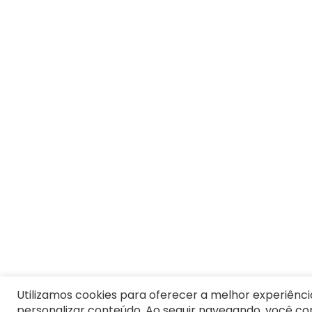
7
º
Pijama
8
º
Moletom Masculino
9
º
Vestido Infantil
10
º
Jaqueta
Utilizamos cookies para oferecer a melhor experiênci
personalizar conteúdo. Ao seguir navegando, você c