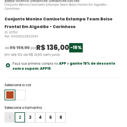
Infantil
Conjuntos
Conjuntos Curtos
Conjunto Menino Camiseta Estampa Team Bolso Frontal Em Algodão -
Carinhoso
Conjunto Menino Camiseta Estampa Team Bolso
Frontal Em Algodão - Carinhoso
ID
:
63753
Ref.
:
100013622802634
R$
136
,
00
-
15%
R$
159
,
90
de
por
Em até
10
x de
R$
13
,
60
sem juros
APP
ganhe 15% de desconto
Faça sua primeira compra no
e
com o cupom:
APP15
Selecione a cor
1
2
3
4
6
8