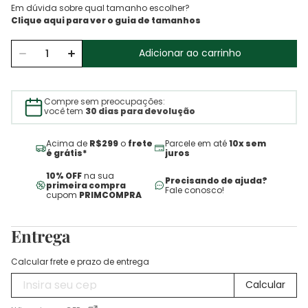
Em dúvida sobre qual tamanho escolher?
Adicionar ao carrinho
Compre sem preocupações:
você tem
30 dias para devolução
Acima de
R$299
o
frete
Parcele em até
10x sem
é grátis*
juros
10% OFF
na sua
Precisando de ajuda?
primeira compra
Fale conosco!
cupom
PRIMCOMPRA
Entrega
Calcular frete e prazo de entrega