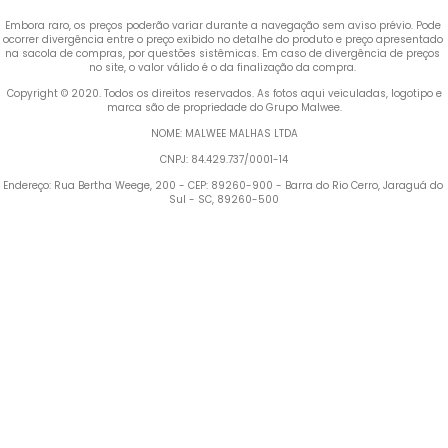
Embora raro, os preços poderão variar durante a navegação sem aviso prévio. Pode 
ocorrer divergência entre o preço exibido no detalhe do produto e preço apresentado 
na sacola de compras, por questões sistêmicas. Em caso de divergência de preços 
no site, o valor válido é o da finalização da compra. 
 Copyright © 2020. Todos os direitos reservados. As fotos aqui veiculadas, logotipo e 
marca são de propriedade do Grupo Malwee.
NOME: MALWEE MALHAS LTDA
CNPJ: 84.429.737/0001-14
Endereço: Rua Bertha Weege, 200 - CEP: 89260-900 - Barra do Rio Cerro, Jaraguá do 
Sul - SC, 89260-500
Termos mais buscados
1
º
Blusa Feminina
2
º
Vestido
3
º
Calça Feminina
4
º
Pijama Feminino
5
º
Camiseta Feminina
6
º
Moletom Feminino