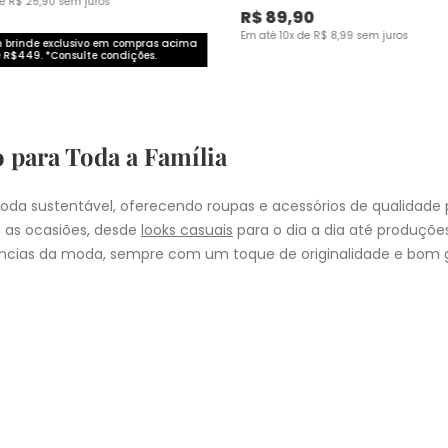
de
R$
25
,
90
sem juros
R$
89
,
90
Em até
10
x de
R$
8
,
99
sem juros
brinde exclusivo em compras acima
 R$449. *Consulte condições.
o para Toda a Família
da sustentável, oferecendo roupas e acessórios de qualidade 
 as ocasiões, desde
looks casuais
para o dia a dia até produçõ
cias da moda, sempre com um toque de originalidade e bom g
nheça as coleções de
roupas masculinas
,
femininas
,
plus size
e
i
presentear quem você ama, a Malwee tem a opção ideal para cad
COMPRA
lo
: Nos pedidos aprovados até as 11hrs, de segunda a sexta-feira