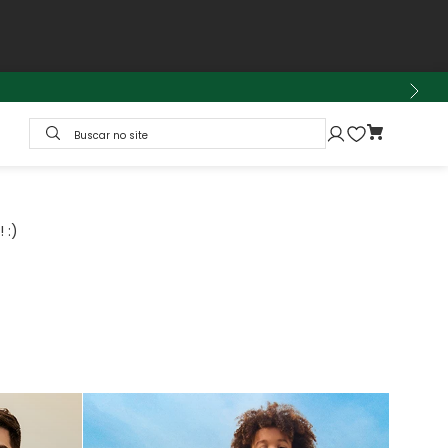
Buscar no site
 :)