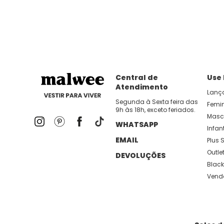
dia util!
APP MALWEE
: Faça sua 1ª compra no AP
Dos looks de trabalho ao momento de descanso, aqui
lançamentos e novidades com preços
Central de
Use
Atendimento
Lanç
Segunda à Sexta feira das
Femi
9h às 18h, exceto feriados.
Masc
WHATSAPP
Infant
EMAIL
Plus S
Outle
DEVOLUÇÕES
Black
Vend