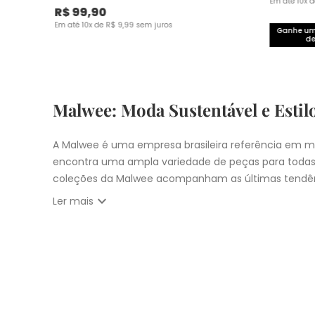
Em até
10
x 
R$
99
,
90
Em até
10
x de
R$
9
,
99
sem juros
Ganhe um 
de
Malwee: Moda Sustentável e Estil
A Malwee é uma empresa brasileira referência em mo
encontra uma ampla variedade de peças para todas
coleções da Malwee acompanham as últimas tendên
expand_more
Ler mais
Vista-se bem e faça a diferença com a Malwee. Co
estilo único. Seja para você, sua família ou para 
cupons:
10% OFF primeira compra com
CUPOM: PRIM
Nosso
Outlet
com
descontos até 50% OFF
Entrega Expressa para cidade de São Pau