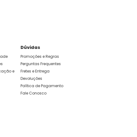
e foram feitas para durar. Confira os nossos
Dúvidas
idade
Promoções e Regras
es
Perguntas Frequentes
ação e 
Fretes e Entrega
Devoluções
Política de Pagamento
Fale Conosco