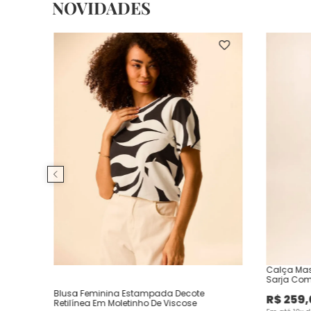
NOVIDADES
Calça Mas
Sarja Com
Blusa Feminina Estampada Decote
R$
259
,
Retilínea Em Moletinho De Viscose