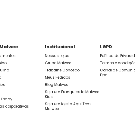
P e ganhe 15% OFF usando o cupom: APP15.
 você cria looks originais com combinações de cores e peças qu
 Malwee
Institucional
LGPD
amentos
Nossas Lojas
Política de Privac
nino
Grupo Malwee
Termos e condiçõ
ulino
Trabalhe Conosco
Canal de Comunic
Dpo
il
Meus Pedidos
ize
Blog Malwee
t
Seja um Franqueado Malwee 
Kids 
 Friday
Seja um lojista Aqui Tem 
as corporativas
Malwee