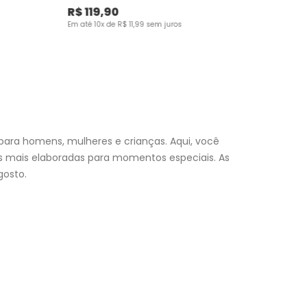
R$
119
,
90
Em até
10
x de
R$
11
,
99
sem juros
para homens, mulheres e crianças. Aqui, você
es mais elaboradas para momentos especiais. As
osto.
nfantil
e encontre a roupa perfeita para valorizar seu
a momento. Aproveite nossas promoções, fretes e
 (exceto feriados), a entrega é realizada no próximo