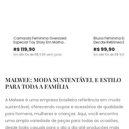
Camisola Feminina Oversized
Blusa Feminina Es
Especial Toy Story Em Malha
Decote Retilínea Em
Algodão
Viscose
R$
119
,
90
R$
99
,
90
Em até
10
x de
R$
11
,
99
sem juros
Em até
10
x de
R$
9
,
99
s
MALWEE: MODA SUSTENTÁVEL E ESTILO
PARA TODA A FAMÍLIA
A Malwee é uma empresa brasileira referência em moda
sustentável, oferecendo roupas e acessórios de qualidade
para homens, mulheres e crianças. Aqui, você encontra
uma ampla variedade de peças para todas as ocasiões,
desde
looks casuais
para o dia a dia até produções mais