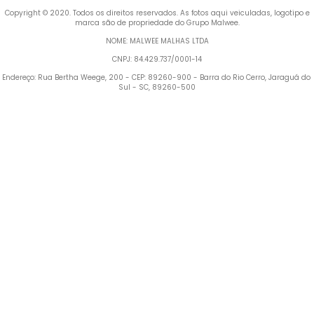
 Copyright © 2020. Todos os direitos reservados. As fotos aqui veiculadas, logotipo e 
marca são de propriedade do Grupo Malwee.
NOME: MALWEE MALHAS LTDA
CNPJ: 84.429.737/0001-14
Endereço: Rua Bertha Weege, 200 - CEP: 89260-900 - Barra do Rio Cerro, Jaraguá do 
Sul - SC, 89260-500
Termos mais buscados
1
º
Vestido
2
º
Blusa Feminina
3
º
Calça Feminina
4
º
Pijama Feminino
5
º
Camiseta Feminina
6
º
Moletom Feminino
7
º
Pijama
8
º
Moletom Masculino
9
º
Jaqueta