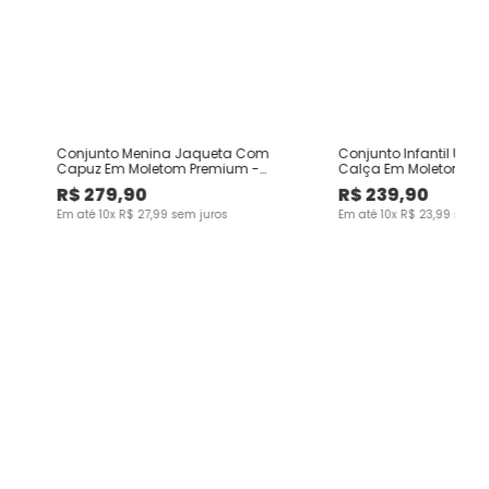
m
Conjunto Menina Jaqueta Com
Conjunto Infantil Unis
Capuz Em Moletom Premium -
Calça Em Moletom Im
Carinhoso
Malwee Kids
R$
279
,
90
R$
239
,
90
Em até
10
x
R$
27
,
99
sem juros
Em até
10
x
R$
23
,
99
sem j