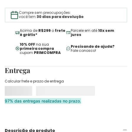
Compre sem preocupações:
você tem
30 dias para devolução
Acima de
R$299
o
frete
Parcele em até
10x sem
é grátis*
juros
10% OFF
na sua
Precisando de ajuda?
primeira compra
Fale conosco!
cupom
PRIMCOMPRA
Entrega
Calcular frete e prazo de entrega
97% das entregas realizadas no prazo.
Descrição do produto