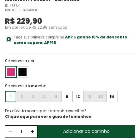
ID
:
45364
Ref.
:
100011949601131
R$
229
,
90
Em até
10
x de
R$
22
,
99
sem juros
APP
ganhe 15% de desconto
Faça sua primeira compra no
e
com o cupom:
APP15
Selecione a cor
1
2
3
4
6
8
10
12
14
16
Em dúvida sobre qual tamanho escolher?
Adicionar ao carrinho