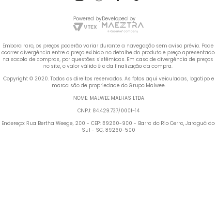
Powered by
Developed by
Embora raro, os preços poderão variar durante a navegação sem aviso prévio. Pode 
ocorrer divergência entre o preço exibido no detalhe do produto e preço apresentado 
na sacola de compras, por questões sistêmicas. Em caso de divergência de preços 
no site, o valor válido é o da finalização da compra. 
 Copyright © 2020. Todos os direitos reservados. As fotos aqui veiculadas, logotipo e 
marca são de propriedade do Grupo Malwee.
NOME: MALWEE MALHAS LTDA
CNPJ: 84.429.737/0001-14
Endereço: Rua Bertha Weege, 200 - CEP: 89260-900 - Barra do Rio Cerro, Jaraguá do 
Sul - SC, 89260-500
Termos mais buscados
TERMOS MAIS BUSCADOS
1
º
Vestido
1
º
vestido
2
º
Blusa Feminina
2
º
blusa feminina
3
º
Calça Feminina
4
º
Pijama Feminino
3
º
calça feminina