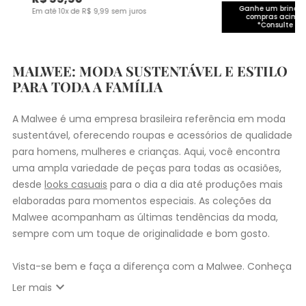
Ganhe um brinde 
Em até
10
x de
R$
9
,
99
sem juros
compras acima 
*Consulte co
MALWEE: MODA SUSTENTÁVEL E ESTILO
PARA TODA A FAMÍLIA
A Malwee é uma empresa brasileira referência em moda
sustentável, oferecendo roupas e acessórios de qualidade
para homens, mulheres e crianças. Aqui, você encontra
uma ampla variedade de peças para todas as ocasiões,
desde
looks casuais
para o dia a dia até produções mais
elaboradas para momentos especiais. As coleções da
Malwee acompanham as últimas tendências da moda,
sempre com um toque de originalidade e bom gosto.
Vista-se bem e faça a diferença com a Malwee. Conheça
as coleções de
roupas masculinas
,
femininas
,
plus size
e
expand_more
Ler mais
infantil
e encontre a roupa perfeita para valorizar seu