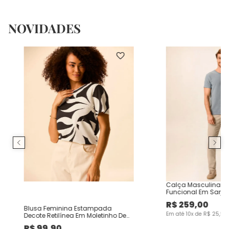
NOVIDADES
Calça Masculina Ch
Funcional Em Sarja
R$
259
,
00
Blusa Feminina Estampada
Em até
10
x de
R$
25
,
90
Decote Retilínea Em Moletinho De
Viscose
R$
99
,
90